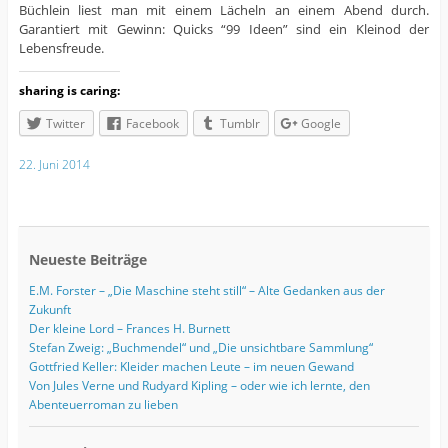
Büchlein liest man mit einem Lächeln an einem Abend durch.
Garantiert mit Gewinn: Quicks “99 Ideen” sind ein Kleinod der
Lebensfreude.
sharing is caring:
Twitter
Facebook
Tumblr
Google
22. Juni 2014
Neueste Beiträge
E.M. Forster – „Die Maschine steht still“ – Alte Gedanken aus der
Zukunft
Der kleine Lord – Frances H. Burnett
Stefan Zweig: „Buchmendel“ und „Die unsichtbare Sammlung“
Gottfried Keller: Kleider machen Leute – im neuen Gewand
Von Jules Verne und Rudyard Kipling – oder wie ich lernte, den
Abenteuerroman zu lieben