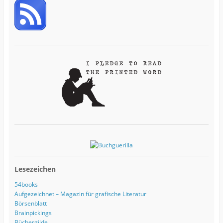
-
A
d
r
e
s
s
e
Lesezeichen
54books
Aufgezeichnet – Magazin für grafische Literatur
Börsenblatt
Brainpickings
Büchergilde