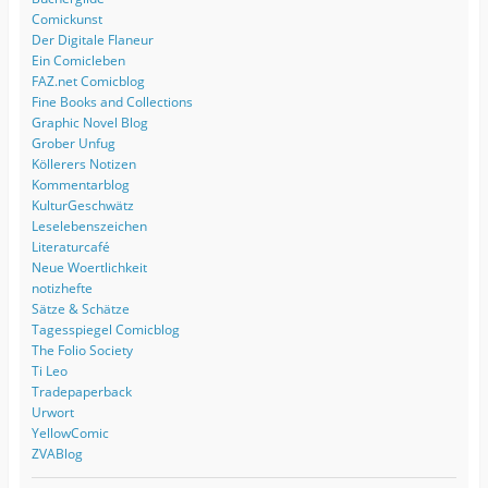
Comickunst
Der Digitale Flaneur
Ein Comicleben
FAZ.net Comicblog
Fine Books and Collections
Graphic Novel Blog
Grober Unfug
Köllerers Notizen
Kommentarblog
KulturGeschwätz
Leselebenszeichen
Literaturcafé
Neue Woertlichkeit
notizhefte
Sätze & Schätze
Tagesspiegel Comicblog
The Folio Society
Ti Leo
Tradepaperback
Urwort
YellowComic
ZVABlog