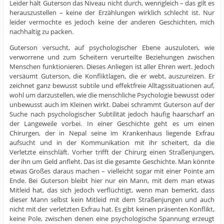
Leider hält Guterson das Niveau nicht durch, wenngleich – das gilt es
herauszustellen – keine der Erzählungen wirklich schlecht ist. Nur
leider vermochte es jedoch keine der anderen Geschichten, mich
nachhaltig zu packen.
Guterson versucht, auf psychologischer Ebene auszuloten, wie
verworrene und zum Scheitern verurteilte Beziehungen zwischen
Menschen funktionieren. Dieses Anliegen ist aller Ehren wert. Jedoch
versäumt Guterson, die Konfliktlagen, die er webt, auszureizen. Er
zeichnet ganz bewusst subtile und effektfreie Alltagssituationen auf,
wohl um darzustellen, wie die menschliche Psychologie bewusst oder
unbewusst auch im Kleinen wirkt. Dabei schrammt Guterson auf der
Suche nach psychologischer Subtilität jedoch häufig haarscharf an
der Langeweile vorbei. In einer Geschichte geht es um einen
Chirurgen, der in Nepal seine im Krankenhaus liegende Exfrau
aufsucht und in der Kommunikation mit ihr scheitert, da die
Verletzte einschläft. Vorher trifft der Chirurg einen Straßenjungen,
der ihn um Geld anfleht. Das ist die gesamte Geschichte. Man könnte
etwas Großes daraus machen – vielleicht sogar mit einer Pointe am
Ende. Bei Guterson bleibt hier nur ein Mann, mit dem man etwas
Mitleid hat, das sich jedoch verflüchtigt, wenn man bemerkt, dass
dieser Mann selbst kein Mitleid mit dem Straßenjungen und auch
nicht mit der verletzten Exfrau hat. Es gibt keinen präsenten Konflikt,
keine Pole, zwischen denen eine psychologische Spannung erzeugt