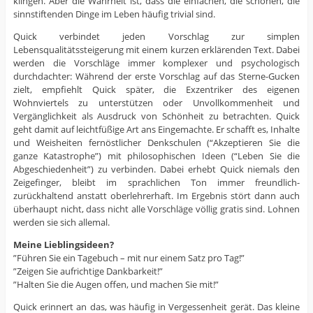
klingen. Aber die Wahrheit ist, dass die einfachen, die schönen, die
sinnstiftenden Dinge im Leben häufig trivial sind.
Quick verbindet jeden Vorschlag zur simplen
Lebensqualitätssteigerung mit einem kurzen erklärenden Text. Dabei
werden die Vorschläge immer komplexer und psychologisch
durchdachter: Während der erste Vorschlag auf das Sterne-Gucken
zielt, empfiehlt Quick später, die Exzentriker des eigenen
Wohnviertels zu unterstützen oder Unvollkommenheit und
Vergänglichkeit als Ausdruck von Schönheit zu betrachten. Quick
geht damit auf leichtfüßige Art ans Eingemachte. Er schafft es, Inhalte
und Weisheiten fernöstlicher Denkschulen (“Akzeptieren Sie die
ganze Katastrophe”) mit philosophischen Ideen (“Leben Sie die
Abgeschiedenheit”) zu verbinden. Dabei erhebt Quick niemals den
Zeigefinger, bleibt im sprachlichen Ton immer freundlich-
zurückhaltend anstatt oberlehrerhaft. Im Ergebnis stört dann auch
überhaupt nicht, dass nicht alle Vorschläge völlig gratis sind. Lohnen
werden sie sich allemal.
Meine Lieblingsideen?
”Führen Sie ein Tagebuch – mit nur einem Satz pro Tag!”
”Zeigen Sie aufrichtige Dankbarkeit!”
”Halten Sie die Augen offen, und machen Sie mit!”
Quick erinnert an das, was häufig in Vergessenheit gerät. Das kleine