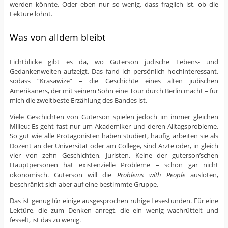
werden könnte. Oder eben nur so wenig, dass fraglich ist, ob die
Lektüre lohnt.
Was von alldem bleibt
Lichtblicke gibt es da, wo Guterson jüdische Lebens- und
Gedankenwelten aufzeigt. Das fand ich persönlich hochinteressant,
sodass “Krasawize” – die Geschichte eines alten jüdischen
Amerikaners, der mit seinem Sohn eine Tour durch Berlin macht – für
mich die zweitbeste Erzählung des Bandes ist.
Viele Geschichten von Guterson spielen jedoch im immer gleichen
Milieu: Es geht fast nur um Akademiker und deren Alltagsprobleme.
So gut wie alle Protagonisten haben studiert, häufig arbeiten sie als
Dozent an der Universität oder am College, sind Ärzte oder, in gleich
vier von zehn Geschichten, Juristen. Keine der guterson’schen
Hauptpersonen hat existenzielle Probleme – schon gar nicht
ökonomisch. Guterson will die
Problems with People
ausloten,
beschränkt sich aber auf eine bestimmte Gruppe.
Das ist genug für einige ausgesprochen ruhige Lesestunden. Für eine
Lektüre, die zum Denken anregt, die ein wenig wachrüttelt und
fesselt, ist das zu wenig.