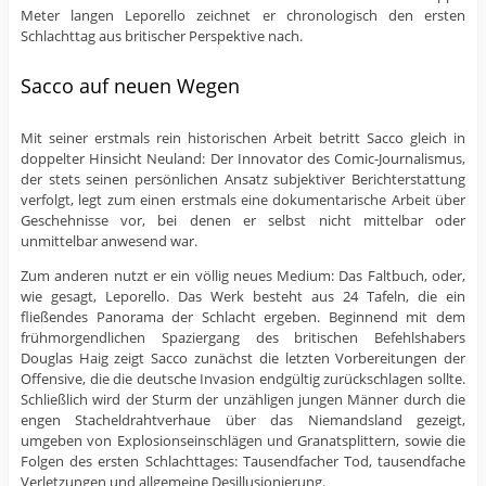
Meter langen Leporello zeichnet er chronologisch den ersten
Schlachttag aus britischer Perspektive nach.
Sacco auf neuen Wegen
Mit seiner erstmals rein historischen Arbeit betritt Sacco gleich in
doppelter Hinsicht Neuland: Der Innovator des Comic-Journalismus,
der stets seinen persönlichen Ansatz subjektiver Berichterstattung
verfolgt, legt zum einen erstmals eine dokumentarische Arbeit über
Geschehnisse vor, bei denen er selbst nicht mittelbar oder
unmittelbar anwesend war.
Zum anderen nutzt er ein völlig neues Medium: Das Faltbuch, oder,
wie gesagt, Leporello. Das Werk besteht aus 24 Tafeln, die ein
fließendes Panorama der Schlacht ergeben. Beginnend mit dem
frühmorgendlichen Spaziergang des britischen Befehlshabers
Douglas Haig zeigt Sacco zunächst die letzten Vorbereitungen der
Offensive, die die deutsche Invasion endgültig zurückschlagen sollte.
Schließlich wird der Sturm der unzähligen jungen Männer durch die
engen Stacheldrahtverhaue über das Niemandsland gezeigt,
umgeben von Explosionseinschlägen und Granatsplittern, sowie die
Folgen des ersten Schlachttages: Tausendfacher Tod, tausendfache
Verletzungen und allgemeine Desillusionierung.