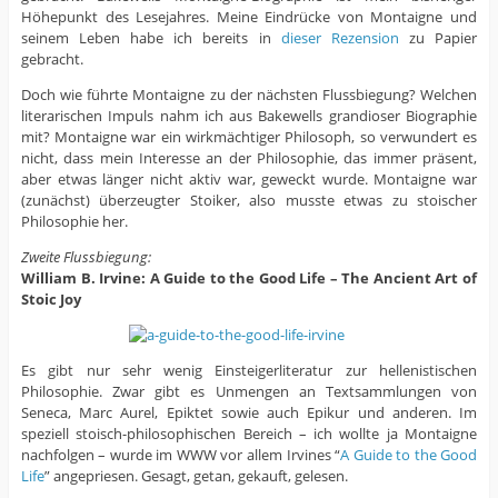
Höhepunkt des Lesejahres. Meine Eindrücke von Montaigne und
seinem Leben habe ich bereits in
dieser Rezension
zu Papier
gebracht.
Doch wie führte Montaigne zu der nächsten Flussbiegung? Welchen
literarischen Impuls nahm ich aus Bakewells grandioser Biographie
mit? Montaigne war ein wirkmächtiger Philosoph, so verwundert es
nicht, dass mein Interesse an der Philosophie, das immer präsent,
aber etwas länger nicht aktiv war, geweckt wurde. Montaigne war
(zunächst) überzeugter Stoiker, also musste etwas zu stoischer
Philosophie her.
Zweite Flussbiegung:
William B. Irvine: A Guide to the Good Life – The Ancient Art of
Stoic Joy
Es gibt nur sehr wenig Einsteigerliteratur zur hellenistischen
Philosophie. Zwar gibt es Unmengen an Textsammlungen von
Seneca, Marc Aurel, Epiktet sowie auch Epikur und anderen. Im
speziell stoisch-philosophischen Bereich – ich wollte ja Montaigne
nachfolgen – wurde im WWW vor allem Irvines “
A Guide to the Good
Life
” angepriesen. Gesagt, getan, gekauft, gelesen.