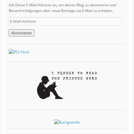
Gib Deine E-Mail-Adresse an, um diesen Blog zu abonnieren und
Benachrichtigungen über neue Beiträge via E-Mail zu erhalten.
E
-
M
a
i
l
-
A
d
r
e
s
s
e