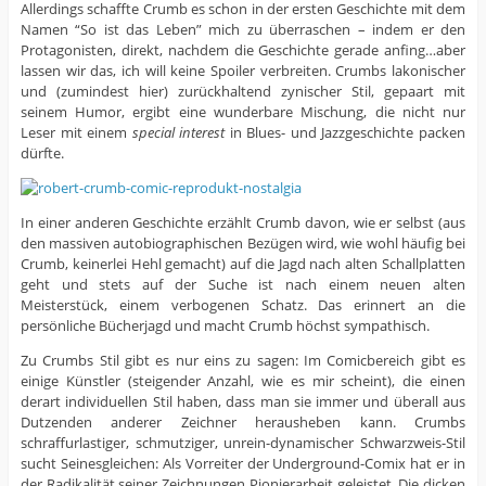
Allerdings schaffte Crumb es schon in der ersten Geschichte mit dem
Namen “So ist das Leben” mich zu überraschen – indem er den
Protagonisten, direkt, nachdem die Geschichte gerade anfing…aber
lassen wir das, ich will keine Spoiler verbreiten. Crumbs lakonischer
und (zumindest hier) zurückhaltend zynischer Stil, gepaart mit
seinem Humor, ergibt eine wunderbare Mischung, die nicht nur
Leser mit einem
special interest
in Blues- und Jazzgeschichte packen
dürfte.
In einer anderen Geschichte erzählt Crumb davon, wie er selbst (aus
den massiven autobiographischen Bezügen wird, wie wohl häufig bei
Crumb, keinerlei Hehl gemacht) auf die Jagd nach alten Schallplatten
geht und stets auf der Suche ist nach einem neuen alten
Meisterstück, einem verbogenen Schatz. Das erinnert an die
persönliche Bücherjagd und macht Crumb höchst sympathisch.
Zu Crumbs Stil gibt es nur eins zu sagen: Im Comicbereich gibt es
einige Künstler (steigender Anzahl, wie es mir scheint), die einen
derart individuellen Stil haben, dass man sie immer und überall aus
Dutzenden anderer Zeichner herausheben kann. Crumbs
schraffurlastiger, schmutziger, unrein-dynamischer Schwarzweis-Stil
sucht Seinesgleichen: Als Vorreiter der Underground-Comix hat er in
der Radikalität seiner Zeichnungen Pionierarbeit geleistet. Die dicken