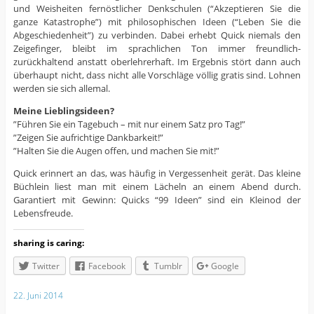
und Weisheiten fernöstlicher Denkschulen (“Akzeptieren Sie die
ganze Katastrophe”) mit philosophischen Ideen (“Leben Sie die
Abgeschiedenheit”) zu verbinden. Dabei erhebt Quick niemals den
Zeigefinger, bleibt im sprachlichen Ton immer freundlich-
zurückhaltend anstatt oberlehrerhaft. Im Ergebnis stört dann auch
überhaupt nicht, dass nicht alle Vorschläge völlig gratis sind. Lohnen
werden sie sich allemal.
Meine Lieblingsideen?
”Führen Sie ein Tagebuch – mit nur einem Satz pro Tag!”
”Zeigen Sie aufrichtige Dankbarkeit!”
”Halten Sie die Augen offen, und machen Sie mit!”
Quick erinnert an das, was häufig in Vergessenheit gerät. Das kleine
Büchlein liest man mit einem Lächeln an einem Abend durch.
Garantiert mit Gewinn: Quicks “99 Ideen” sind ein Kleinod der
Lebensfreude.
sharing is caring:
Twitter
Facebook
Tumblr
Google
22. Juni 2014