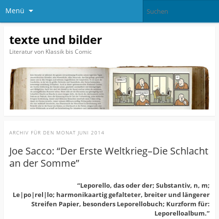
Menü
texte und bilder
Literatur von Klassik bis Comic
ARCHIV FÜR DEN MONAT
JUNI 2014
Joe Sacco: “Der Erste Weltkrieg–Die Schlacht
an der Somme”
“Le­po­rel­lo, das oder der; Substantiv, n, m;
Le|po|rel|lo; harmonikaartig gefalteter, breiter und längerer
Streifen Papier, besonders Leporellobuch; Kurzform für:
Leporelloalbum.”