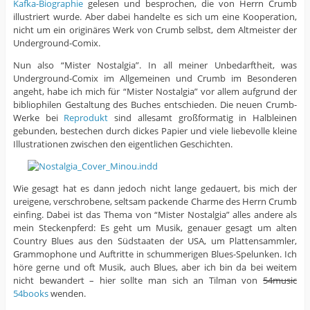
Kafka-Biographie
gelesen und besprochen, die von Herrn Crumb
illustriert wurde. Aber dabei handelte es sich um eine Kooperation,
nicht um ein originäres Werk von Crumb selbst, dem Altmeister der
Underground-Comix.
Nun also “Mister Nostalgia”. In all meiner Unbedarftheit, was
Underground-Comix im Allgemeinen und Crumb im Besonderen
angeht, habe ich mich für “Mister Nostalgia” vor allem aufgrund der
bibliophilen Gestaltung des Buches entschieden. Die neuen Crumb-
Werke bei
Reprodukt
sind allesamt großformatig in Halbleinen
gebunden, bestechen durch dickes Papier und viele liebevolle kleine
Illustrationen zwischen den eigentlichen Geschichten.
Wie gesagt hat es dann jedoch nicht lange gedauert, bis mich der
ureigene, verschrobene, seltsam packende Charme des Herrn Crumb
einfing. Dabei ist das Thema von “Mister Nostalgia” alles andere als
mein Steckenpferd: Es geht um Musik, genauer gesagt um alten
Country Blues aus den Südstaaten der USA, um Plattensammler,
Grammophone und Auftritte in schummerigen Blues-Spelunken. Ich
höre gerne und oft Musik, auch Blues, aber ich bin da bei weitem
nicht bewandert – hier sollte man sich an Tilman von
54music
54books
wenden.