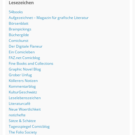
Lesezeichen
54books
Aufgezeichnet – Magazin für grafische Literatur
Börsenblatt
Brainpickings
Büchergilde
Comickunst
Der Digitale Flaneur
Ein Comicleben
FAZ.net Comicblog
Fine Books and Collections
Graphic Novel Blog
Grober Unfug
Köllerers Notizen
Kommentarblog
KulturGeschwätz
Leselebenszeichen
Literaturcafé
Neue Woertlichkeit
notizhefte
Sätze & Schätze
Tagesspiegel Comicblog
The Folio Society