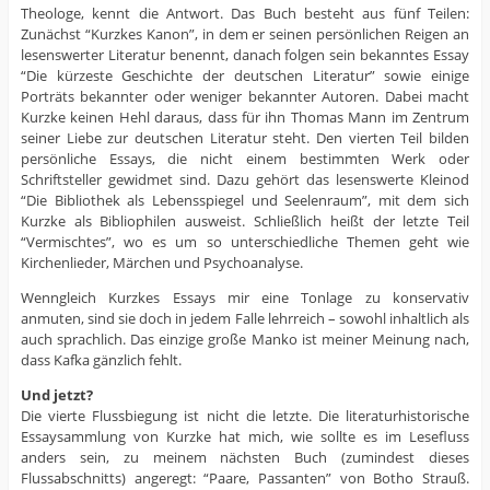
Theologe, kennt die Antwort. Das Buch besteht aus fünf Teilen:
Zunächst “Kurzkes Kanon”, in dem er seinen persönlichen Reigen an
lesenswerter Literatur benennt, danach folgen sein bekanntes Essay
“Die kürzeste Geschichte der deutschen Literatur” sowie einige
Porträts bekannter oder weniger bekannter Autoren. Dabei macht
Kurzke keinen Hehl daraus, dass für ihn Thomas Mann im Zentrum
seiner Liebe zur deutschen Literatur steht. Den vierten Teil bilden
persönliche Essays, die nicht einem bestimmten Werk oder
Schriftsteller gewidmet sind. Dazu gehört das lesenswerte Kleinod
“Die Bibliothek als Lebensspiegel und Seelenraum”, mit dem sich
Kurzke als Bibliophilen ausweist. Schließlich heißt der letzte Teil
“Vermischtes”, wo es um so unterschiedliche Themen geht wie
Kirchenlieder, Märchen und Psychoanalyse.
Wenngleich Kurzkes Essays mir eine Tonlage zu konservativ
anmuten, sind sie doch in jedem Falle lehrreich – sowohl inhaltlich als
auch sprachlich. Das einzige große Manko ist meiner Meinung nach,
dass Kafka gänzlich fehlt.
Und jetzt?
Die vierte Flussbiegung ist nicht die letzte. Die literaturhistorische
Essaysammlung von Kurzke hat mich, wie sollte es im Lesefluss
anders sein, zu meinem nächsten Buch (zumindest dieses
Flussabschnitts) angeregt: “Paare, Passanten” von Botho Strauß.