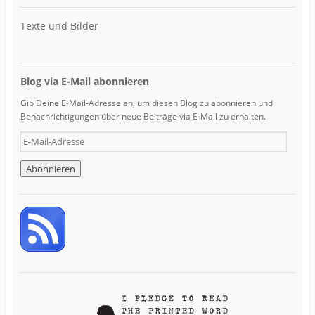
Texte und Bilder
Blog via E-Mail abonnieren
Gib Deine E-Mail-Adresse an, um diesen Blog zu abonnieren und
Benachrichtigungen über neue Beiträge via E-Mail zu erhalten.
E
-
M
a
i
l
-
A
d
r
e
s
s
e