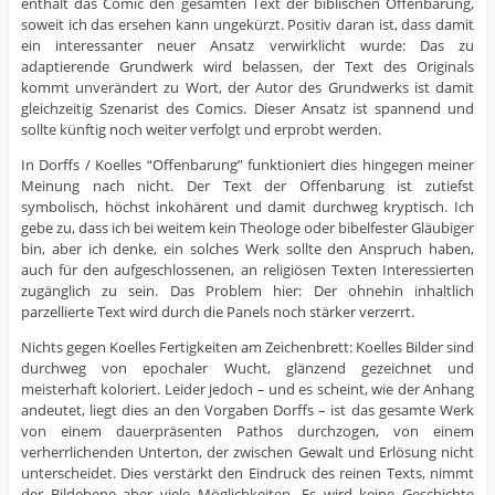
enthält das Comic den gesamten Text der biblischen Offenbarung,
soweit ich das ersehen kann ungekürzt. Positiv daran ist, dass damit
ein interessanter neuer Ansatz verwirklicht wurde: Das zu
adaptierende Grundwerk wird belassen, der Text des Originals
kommt unverändert zu Wort, der Autor des Grundwerks ist damit
gleichzeitig Szenarist des Comics. Dieser Ansatz ist spannend und
sollte künftig noch weiter verfolgt und erprobt werden.
In Dorffs / Koelles “Offenbarung” funktioniert dies hingegen meiner
Meinung nach nicht. Der Text der Offenbarung ist zutiefst
symbolisch, höchst inkohärent und damit durchweg kryptisch. Ich
gebe zu, dass ich bei weitem kein Theologe oder bibelfester Gläubiger
bin, aber ich denke, ein solches Werk sollte den Anspruch haben,
auch für den aufgeschlossenen, an religiösen Texten Interessierten
zugänglich zu sein. Das Problem hier: Der ohnehin inhaltlich
parzellierte Text wird durch die Panels noch stärker verzerrt.
Nichts gegen Koelles Fertigkeiten am Zeichenbrett: Koelles Bilder sind
durchweg von epochaler Wucht, glänzend gezeichnet und
meisterhaft koloriert. Leider jedoch – und es scheint, wie der Anhang
andeutet, liegt dies an den Vorgaben Dorffs – ist das gesamte Werk
von einem dauerpräsenten Pathos durchzogen, von einem
verherrlichenden Unterton, der zwischen Gewalt und Erlösung nicht
unterscheidet. Dies verstärkt den Eindruck des reinen Texts, nimmt
der Bildebene aber viele Möglichkeiten. Es wird keine Geschichte