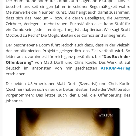
Der momentane Boom für Comics und sogenannte Graphic Novels
beschert uns seit einigen Jahren in schöner Regelmäßigkeit wahre
Meisterwerke der Neunten Kunst. Das hängt auch damit zusammen,
dass sich das Medium – bzw. die daran Beteiligten, die Autoren,
Zeichner, Verleger – mehr trauen: Buchstäblich alles kann Stoff für
ein Comic sein, jede Literaturgattung ist adaptierbar. Wie sagt Scott
McCloud zu Recht? Die Möglichkeiten des Comics sind unbegrenzt.
Der beschriebene Boom führt jedoch auch dazu, dass in der Vielzahl
der ambitionierten Projekte gelegentlich das Ziel verfehlt wird. So
leider auch, zumindest für mich ganz persönlich, bei
“Das Buch der
Offenbarung”
von Matt Dorff und Chris Koelle. Das Werk ist auf
deutsch im ansonsten von mir geschätzten
ATRIUM-Verlag
erschienen.
Die beiden US-Amerikaner Matt Dorff (Szenarist) und Chris Koelle
(Zeichner) haben sich einen der bekanntesten Texte der Weltliteratur
vorgenommen: Das letzte Buch der Bibel, die Offenbarung des
Johannes.