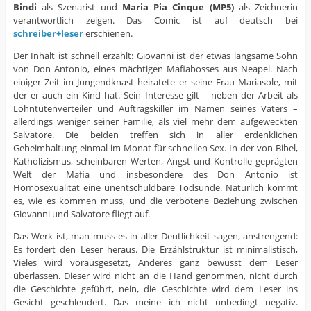
Bindi
als Szenarist und
Maria Pia Cinque (MP5)
als Zeichnerin
verantwortlich zeigen. Das Comic ist auf deutsch bei
schreiber+leser
erschienen.
Der Inhalt ist schnell erzählt: Giovanni ist der etwas langsame Sohn
von Don Antonio, eines mächtigen Mafiabosses aus Neapel. Nach
einiger Zeit im Jungendknast heiratete er seine Frau Mariasole, mit
der er auch ein Kind hat. Sein Interesse gilt – neben der Arbeit als
Lohntütenverteiler und Auftragskiller im Namen seines Vaters –
allerdings weniger seiner Familie, als viel mehr dem aufgeweckten
Salvatore. Die beiden treffen sich in aller erdenklichen
Geheimhaltung einmal im Monat für schnellen Sex. In der von Bibel,
Katholizismus, scheinbaren Werten, Angst und Kontrolle geprägten
Welt der Mafia und insbesondere des Don Antonio ist
Homosexualität eine unentschuldbare Todsünde. Natürlich kommt
es, wie es kommen muss, und die verbotene Beziehung zwischen
Giovanni und Salvatore fliegt auf.
Das Werk ist, man muss es in aller Deutlichkeit sagen, anstrengend:
Es fordert den Leser heraus. Die Erzählstruktur ist minimalistisch,
Vieles wird vorausgesetzt, Anderes ganz bewusst dem Leser
überlassen. Dieser wird nicht an die Hand genommen, nicht durch
die Geschichte geführt, nein, die Geschichte wird dem Leser ins
Gesicht geschleudert. Das meine ich nicht unbedingt negativ.