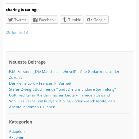
sharing is caring:
Twitter
Facebook
Tumblr
Google
29. Juni 2013
Neueste Beiträge
E.M. Forster – „Die Maschine steht still“ – Alte Gedanken aus der
Zukunft
Der kleine Lord – Frances H. Burnett
Stefan Zweig: „Buchmendel“ und „Die unsichtbare Sammlung“
Gottfried Keller: Kleider machen Leute – im neuen Gewand
Von Jules Verne und Rudyard Kipling – oder wie ich lernte, den
Abenteuerroman zu lieben
Kategorien
Adaption
Aktionen