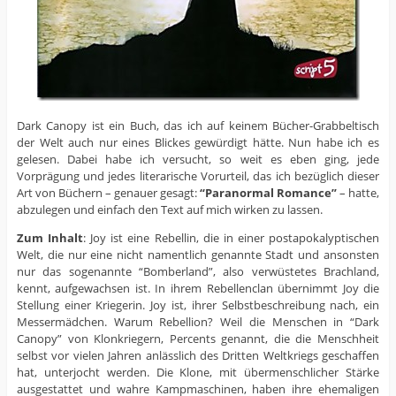
Dark Canopy ist ein Buch, das ich auf keinem Bücher-Grabbeltisch
der Welt auch nur eines Blickes gewürdigt hätte. Nun habe ich es
gelesen. Dabei habe ich versucht, so weit es eben ging, jede
Vorprägung und jedes literarische Vorurteil, das ich bezüglich dieser
Art von Büchern – genauer gesagt:
“Paranormal Romance”
– hatte,
abzulegen und einfach den Text auf mich wirken zu lassen.
Zum Inhalt
: Joy ist eine Rebellin, die in einer postapokalyptischen
Welt, die nur eine nicht namentlich genannte Stadt und ansonsten
nur das sogenannte “Bomberland”, also verwüstetes Brachland,
kennt, aufgewachsen ist. In ihrem Rebellenclan übernimmt Joy die
Stellung einer Kriegerin. Joy ist, ihrer Selbstbeschreibung nach, ein
Messermädchen. Warum Rebellion? Weil die Menschen in “Dark
Canopy” von Klonkriegern, Percents genannt, die die Menschheit
selbst vor vielen Jahren anlässlich des Dritten Weltkriegs geschaffen
hat, unterjocht werden. Die Klone, mit übermenschlicher Stärke
ausgestattet und wahre Kampmaschinen, haben ihre ehemaligen