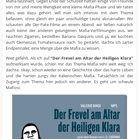
Mafia fasziniert. Gegen Ende der Schulzeit hatten einige von Freunde
von mir und meine Wenigkeit eine kleine Mafia-Phase und wir taten
alles, was dazu gehört, will man sich intensiv mit dem Thema
befassen, ohne gleich ein paar unschuldige Leute abzuknallen: Wir
schauten alle Der-Pate-Filme an einem Abend, wir ließen natürlich
auch keine der anderen gelungenen Mafia-Verfilmungen aus, wir
rauchten Zigarren, bestellten Banana Daiquiris und, ja, wir kochten
auch Clemenzas Tomatensauce nach. So gestärkt, dachte ich zarter
Endpennäler, eine Menge über die Mafia zu wissen.
Weit gefehlt. Als ich auf
“Der Frevel am Altar der Heiligen Klara”
aufmerksam wurde, schien mir das Thema Mafia sehr weit weg. Ich
dachte, okay, schon wieder so eine Geschichte über das harte Leben
und die harten Jungs der italienischen Mafia. Tatsächlich ist der
Zugang zum Thema hier jedoch ein anderer. Es geht um schwule
Mafiosi.