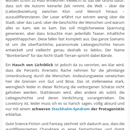
wurden schon zu Hauf entworfen. Vielleicht ist das der Grund dafür,
dass sich die Autorin keinerlei Zeit nimmt, die Welt – über die
(Liebes)beziehung zwischen Klon und Mensch hinaus –
auszudifferenzieren. Der Leser erfährt nur extrem wenig über die
Stadt, über das Land, über die Geschichte der Menschen und warum
alles so kam, wie es kam. Das soll möglicherweise Spannung
generieren, aber dazu bräuchte man jedenfalls Teaser, inhaltliche
Appetithäppchen. Diese fallen fast komplett aus. Das ganze Szenario
ist um die oberflächliche, paranormale Liebesgeschichte herum
entwickelt und vielleicht genau deshalb so lieblos. Der Name
“Bomberland” für das Nicht-Stadt-Terrain spricht dabei Bände.
Ein
Hauch von Lichtblick
ist jedoch da zu verorten, wo klar wird,
dass die Percents ihrerseits Rache nehmen für die jahrelange
Unterdrückung durch die Menschen. Andeutungsweise verwischen
hier die Grenzen von Gut und Böse. Das ist stellenweise stark,
wenngleich leider in dieser Richtung die verborgenen Schätze nicht
gehoben werden. Stattdessen wird, alles andere als subtil, die
Liebegeschichte und deren Verdichtung vorangetrieben. Die
Lovestory ist, leider muss ich es so harsch sagen, völlig absurd und
nur mit einem
schweren
Stockholm-Syndrom
der Protagonistin
erklärbar.
Gute Science-Fiction und Fantasy zeichnet sich dadurch aus, dass die
ausdifferenzierten Charaktere in einer fantastischen und damit