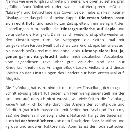
Nervös wie eine Jungfrau öffnete ich meine, wie oben zu sehen, prall
gefüllte eBook-Bibliothek (oder, wie es auf Neusprech heißt, die
“Library”) und betrachtete das Cover. Leider habe ich kein Retina-
Display, aber das geht auf meine Kappe.
Die ersten Seiten lasen
sich recht flott
, und nach kurzer Zeit spielte ich ein wenig mit den
Einstellungen rum, stellte die
Hintergrundfarbe auf Sepia
und
veränderte die Helligkeit. Dann las ich weiter und spielte wieder an
den Einstellungen rum. So vergingen die Seiten, mal mit
umgekehrten Farben (weiß auf schwarzem Grund, epic fail, wie es auf
Neusprech heißt), mal mit, mal ohne Sepia.
Diese Spielerei hat, ja,
genau gar nichts gebracht
, außer mich abzulenken. Abzulenken
vom eigentlichen Text. Aber gut, vielleicht sind das nur
Kinderkrankheiten des Anfänger-eBook-Lesers, vielleicht tritt dieses
Spielen an den Einstellungen des Readers nur beim ersten Mal auf.
Möglich.
Die Erzählung hatte, zumindest mit meiner Einstellung (ich mag die
Schrift etwas größer) 101 Seiten. Ein klein wenig sauer stieß mir der
Umstand auf, dass ich nicht wusste, wie viele Seiten die Erzählung
wirklich
hat – ich konnte durch das Ändern der Schriftgröße und
Schriftart (natürlich musste eine mit Serifen her, Arial und Co up my
ass) die Seitenzahl beliebig ändern. Natürlich hängt die Seitenzahl
auch bei
#echtenBüchern
von dem Druck, dem Satz, Schriftart und
–größe und anderen Faktoren ab. Aber: Es ist dennoch statischer.