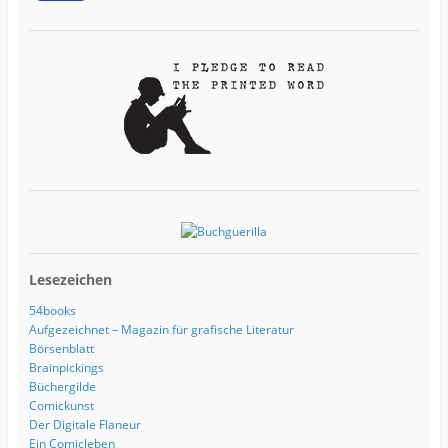
r
e
s
s
e
Lesezeichen
54books
Aufgezeichnet – Magazin für grafische Literatur
Börsenblatt
Brainpickings
Büchergilde
Comickunst
Der Digitale Flaneur
Ein Comicleben