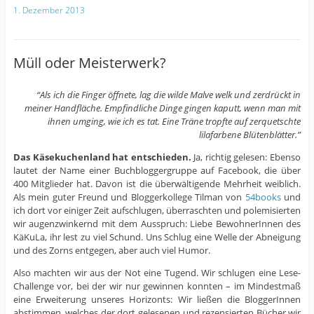
1. Dezember 2013
Müll oder Meisterwerk?
“Als ich die Finger öffnete, lag die wilde Malve welk und zerdrückt in
meiner Handfläche. Empfindliche Dinge gingen kaputt, wenn man mit
ihnen umging, wie ich es tat. Eine Träne tropfte auf zerquetschte
lilafarbene Blütenblätter.”
Das Käsekuchenland hat entschieden.
Ja, richtig gelesen: Ebenso
lautet der Name einer Buchbloggergruppe auf Facebook, die über
400 Mitglieder hat. Davon ist die überwältigende Mehrheit weiblich.
Als mein guter Freund und Bloggerkollege Tilman von
54books
und
ich dort vor einiger Zeit aufschlugen, überraschten und polemisierten
wir augenzwinkernd mit dem Ausspruch: Liebe BewohnerInnen des
KäKuLa, ihr lest zu viel Schund. Uns Schlug eine Welle der Abneigung
und des Zorns entgegen, aber auch viel Humor.
Also machten wir aus der Not eine Tugend. Wir schlugen eine Lese-
Challenge vor, bei der wir nur gewinnen konnten – im Mindestmaß
eine Erweiterung unseres Horizonts: Wir ließen die BloggerInnen
abstimmen, welches der dort gelesenen und rezensierten Bücher wir