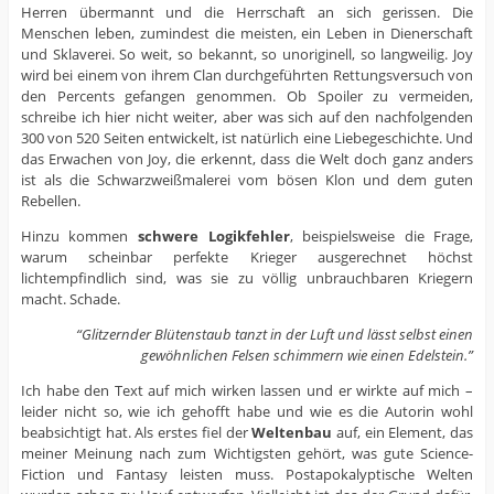
Herren übermannt und die Herrschaft an sich gerissen. Die
Menschen leben, zumindest die meisten, ein Leben in Dienerschaft
und Sklaverei. So weit, so bekannt, so unoriginell, so langweilig. Joy
wird bei einem von ihrem Clan durchgeführten Rettungsversuch von
den Percents gefangen genommen. Ob Spoiler zu vermeiden,
schreibe ich hier nicht weiter, aber was sich auf den nachfolgenden
300 von 520 Seiten entwickelt, ist natürlich eine Liebegeschichte. Und
das Erwachen von Joy, die erkennt, dass die Welt doch ganz anders
ist als die Schwarzweißmalerei vom bösen Klon und dem guten
Rebellen.
Hinzu kommen
schwere Logikfehler
, beispielsweise die Frage,
warum scheinbar perfekte Krieger ausgerechnet höchst
lichtempfindlich sind, was sie zu völlig unbrauchbaren Kriegern
macht. Schade.
“Glitzernder Blütenstaub tanzt in der Luft und lässt selbst einen
gewöhnlichen Felsen schimmern wie einen Edelstein.”
Ich habe den Text auf mich wirken lassen und er wirkte auf mich –
leider nicht so, wie ich gehofft habe und wie es die Autorin wohl
beabsichtigt hat. Als erstes fiel der
Weltenbau
auf, ein Element, das
meiner Meinung nach zum Wichtigsten gehört, was gute Science-
Fiction und Fantasy leisten muss. Postapokalyptische Welten