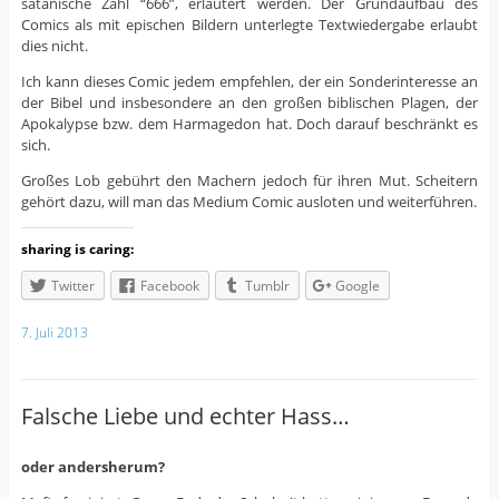
satanische Zahl “666”, erläutert werden. Der Grundaufbau des
Comics als mit epischen Bildern unterlegte Textwiedergabe erlaubt
dies nicht.
Ich kann dieses Comic jedem empfehlen, der ein Sonderinteresse an
der Bibel und insbesondere an den großen biblischen Plagen, der
Apokalypse bzw. dem Harmagedon hat. Doch darauf beschränkt es
sich.
Großes Lob gebührt den Machern jedoch für ihren Mut. Scheitern
gehört dazu, will man das Medium Comic ausloten und weiterführen.
sharing is caring:
Twitter
Facebook
Tumblr
Google
7. Juli 2013
Falsche Liebe und echter Hass…
oder andersherum?