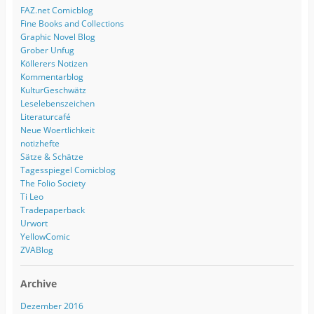
FAZ.net Comicblog
Fine Books and Collections
Graphic Novel Blog
Grober Unfug
Köllerers Notizen
Kommentarblog
KulturGeschwätz
Leselebenszeichen
Literaturcafé
Neue Woertlichkeit
notizhefte
Sätze & Schätze
Tagesspiegel Comicblog
The Folio Society
Ti Leo
Tradepaperback
Urwort
YellowComic
ZVABlog
Archive
Dezember 2016