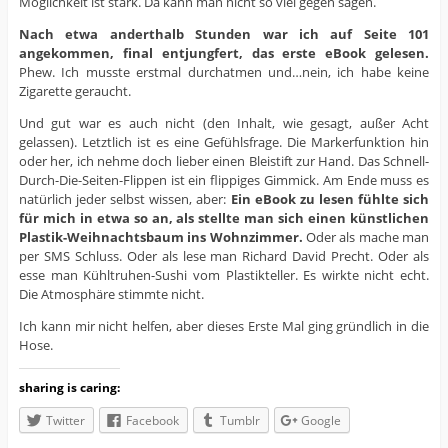
Möglichkeit ist stark. Da kann man nicht so viel gegen sagen.
Nach etwa anderthalb Stunden war ich auf Seite 101
angekommen, final entjungfert, das erste eBook gelesen.
Phew. Ich musste erstmal durchatmen und…nein, ich habe keine
Zigarette geraucht.
Und gut war es auch nicht (den Inhalt, wie gesagt, außer Acht
gelassen). Letztlich ist es eine Gefühlsfrage. Die Markerfunktion hin
oder her, ich nehme doch lieber einen Bleistift zur Hand. Das Schnell-
Durch-Die-Seiten-Flippen ist ein flippiges Gimmick. Am Ende muss es
natürlich jeder selbst wissen, aber:
Ein eBook zu lesen fühlte sich
für mich in etwa so an, als stellte man sich einen künstlichen
Plastik-Weihnachtsbaum ins Wohnzimmer.
Oder als mache man
per SMS Schluss. Oder als lese man Richard David Precht. Oder als
esse man Kühltruhen-Sushi vom Plastikteller. Es wirkte nicht echt.
Die Atmosphäre stimmte nicht.
Ich kann mir nicht helfen, aber dieses Erste Mal ging gründlich in die
Hose.
sharing is caring:
Twitter
Facebook
Tumblr
Google