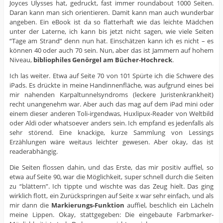
Joyces Ulysses hat, gedruckt, fast immer roundabout 1000 Seiten.
Daran kann man sich orientieren. Damit kann man auch wunderbar
angeben. Ein eBook ist da so flatterhaft wie das leichte Mädchen
unter der Laterne, ich kann bis jetzt nicht sagen, wie viele Seiten
“Tage am Strand” denn nun hat. Einschätzen kann ich es nicht – es
können 40 oder auch 70 sein. Nun, aber das ist Jammern auf hohem
Niveau,
bibliophiles Genörgel am Bücher-Hochreck
.
Ich las weiter. Etwa auf Seite 70 von 101 Spürte ich die Schwere des
iPads. Es drückte in meine Handinnenfläche, was aufgrund eines bei
mir nahenden Karpaltunnelsyndroms (leckere Juristenkrankheit)
recht unangenehm war. Aber auch das mag auf dem iPad mini oder
einem dieser anderen Toli-irgendwas, Huxlipux-Reader von Weltbild
oder Aldi oder whatsoever anders sein. Ich empfand es jedenfalls als
sehr störend. Eine knackige, kurze Sammlung von Lessings
Erzählungen wäre weitaus leichter gewesen. Aber okay, das ist
readerabhängig.
Die Seiten flossen dahin, und das Erste, das mir positiv auffiel, so
etwa auf Seite 90, war die Möglichkeit, super schnell durch die Seiten
zu “blättern”. Ich tippte und wischte was das Zeug hielt. Das ging
wirklich flott, ein Zurückspringen auf Seite x war sehr einfach, und als
mir dann die
Markierungs-Funktion
auffiel, beschlich ein Lächeln
meine Lippen. Okay, stattgegeben: Die eingebaute Farbmarker-