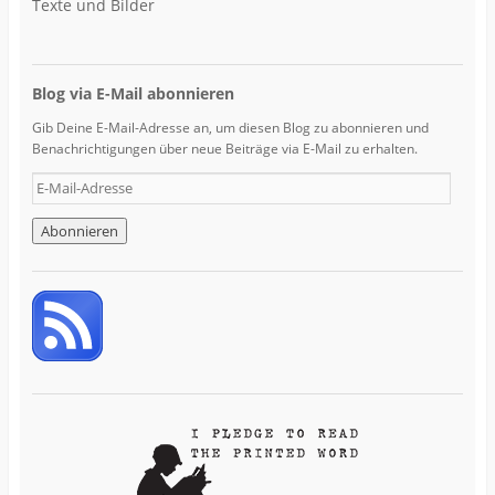
Texte und Bilder
Blog via E-Mail abonnieren
Gib Deine E-Mail-Adresse an, um diesen Blog zu abonnieren und
Benachrichtigungen über neue Beiträge via E-Mail zu erhalten.
E
-
M
a
i
l
-
A
d
r
e
s
s
e