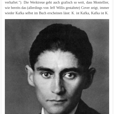
verhaftet.“). Die Werktreue geht auch grafisch so weit, dass Montellier,
wie bereits das (allerdings von Jeff Willis gestaltete) Cover zeigt, immer
wieder Kafka selbst im Buch erscheinen lässt: K. ist Kafka, Kafka ist K.