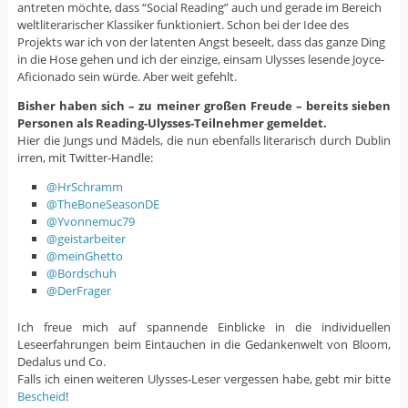
antreten möchte, dass “Social Reading” auch und gerade im Bereich
weltliterarischer Klassiker funktioniert. Schon bei der Idee des
Projekts war ich von der latenten Angst beseelt, dass das ganze Ding
in die Hose gehen und ich der einzige, einsam Ulysses lesende Joyce-
Aficionado sein würde. Aber weit gefehlt.
Bisher haben sich – zu meiner großen Freude – bereits sieben
Personen als Reading-Ulysses-Teilnehmer gemeldet.
Hier die Jungs und Mädels, die nun ebenfalls literarisch durch Dublin
irren, mit Twitter-Handle:
@HrSchramm
@TheBoneSeasonDE
@Yvonnemuc79
@geistarbeiter
@meinGhetto
@Bordschuh
@DerFrager
Ich freue mich auf spannende Einblicke in die individuellen
Leseerfahrungen beim Eintauchen in die Gedankenwelt von Bloom,
Dedalus und Co.
Falls ich einen weiteren Ulysses-Leser vergessen habe, gebt mir bitte
Bescheid
!