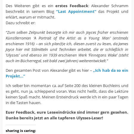
Des Weiteren gibt es ein
erstes Feedback
: Alexander Schramm
beschreibt in seinem Blog
“Last Appointment”
das Projekt und
erklärt, warum er mitmacht.
Dazu schreibt er:
“Zum selben Zeitpunkt besorgte ich mir auch Joyces früher erschienen
Künstlerroman ‘A Portrait of the Artist as a Young Man’ (erstmals
erschienen 1916) – an sich plan(t)e ich, diesen zuerst zu lesen, da James
Joyce hier mit Stilmitteln und Techniken arbeitet, die er schließlich in
‘Ulysses’ und ebenso im 1939 erschienen Werk ‘Finnegans Wake’ (steht
auch im Bücherregal, seit bald zwei Jahren) weiterentwickelt.”
Den gesamten Post von Alexander gibt es hier –
„Ich hab da so ein
Projekt…”
Ich selber bin momentan ca. auf Seite 200 des kleinen Büchleins und
es geht, nun ja, schleppend voran. Was nicht heißt, dass die Lektüre
keinen Spaß macht. Meinen Ersteindruck werde ich in ein paar Tagen
in die Tasten hauen.
Euer Feedback, eure Leseeindrücke sind immer gern gesehen.
Danke bereits jetzt an alle tapferen Ulysses-Leser!
sharing is caring: