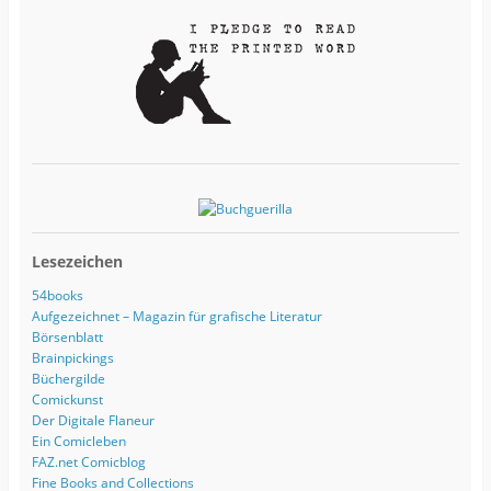
s
s
e
Lesezeichen
54books
Aufgezeichnet – Magazin für grafische Literatur
Börsenblatt
Brainpickings
Büchergilde
Comickunst
Der Digitale Flaneur
Ein Comicleben
FAZ.net Comicblog
Fine Books and Collections