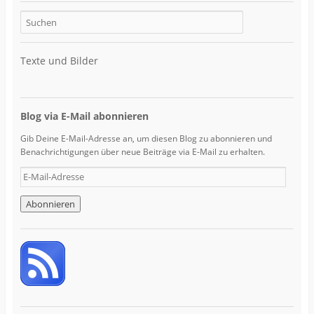
Texte und Bilder
Blog via E-Mail abonnieren
Gib Deine E-Mail-Adresse an, um diesen Blog zu abonnieren und
Benachrichtigungen über neue Beiträge via E-Mail zu erhalten.
E
-
M
a
i
l
-
A
d
r
e