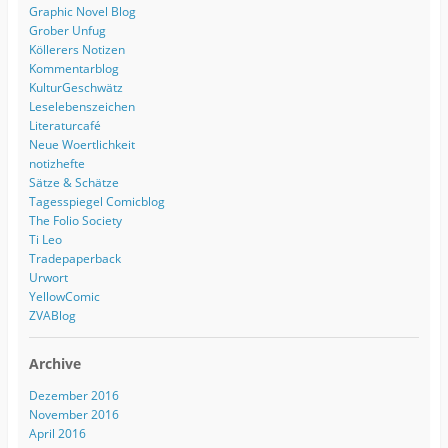
Graphic Novel Blog
Grober Unfug
Köllerers Notizen
Kommentarblog
KulturGeschwätz
Leselebenszeichen
Literaturcafé
Neue Woertlichkeit
notizhefte
Sätze & Schätze
Tagesspiegel Comicblog
The Folio Society
Ti Leo
Tradepaperback
Urwort
YellowComic
ZVABlog
Archive
Dezember 2016
November 2016
April 2016