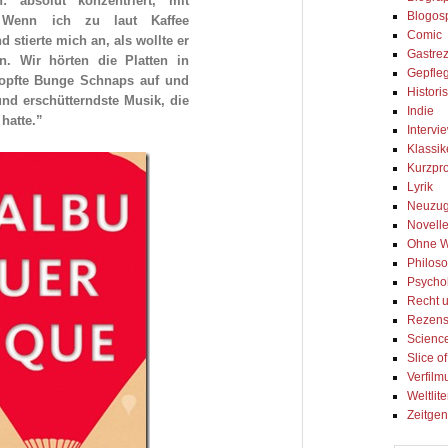
: absolut konzentriert, mit
Blogos
 Wenn ich zu laut Kaffee
Comic
d stierte mich an, als wollte er
Gastre
. Wir hörten die Platten in
Gepfleg
ropfte Bunge Schnaps auf und
Histori
und erschütterndste Musik, die
Indie
hatte.”
Intervi
Klassik
Kurzpr
Lyrik
Neuzu
Novell
Ohne W
Philos
Psycho
Recht u
Rezens
Science
Slice of
Verfilm
Weltlite
Zeitgen