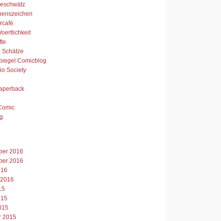
Geschwätz
benszeichen
urcafé
ertlichkeit
fte
& Schätze
piegel Comicblog
io Society
aperback
Comic
g
er 2016
er 2016
016
 2016
15
015
015
r 2015