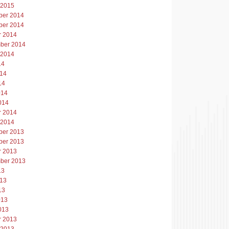
 2015
er 2014
er 2014
r 2014
ber 2014
 2014
14
014
14
014
014
r 2014
 2014
er 2013
er 2013
r 2013
ber 2013
13
013
13
013
013
r 2013
 2013