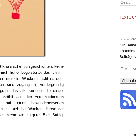
Search
TEXTE U
BLOG VI
Gib Deine
abonniere
Beiträge v
t klassische Kurzgeschichten, keine
E-
mich früher begeisterte, das ich mir
Mail-
eiten musste. Wacker macht es dem
Adresse
en sind zugänglich, vordergründig
sgrau, das alle kennen, die dieser
 erzählt aus den verschiedensten
en mit einer bewundernswerten
m stellt sich bei Wackers Prosa der
eschichte wie ein gutes Bier: Süffig,