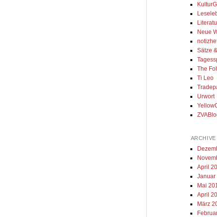
Kultur
Lesele
Literat
Neue Wo
notizhe
Sätze 
Tagess
The Fol
Ti Leo
Tradep
Urwort
Yellow
ZVABlo
ARCHIVE
Dezemb
Novemb
April 2
Januar
Mai 20
April 2
März 2
Februa