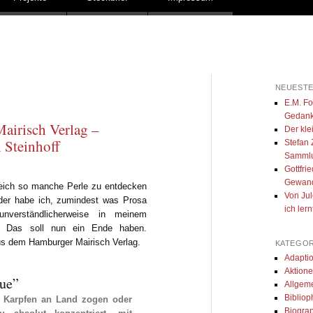
NEUESTE
E.M. For
Gedank
airisch Verlag –
Der kle
 Steinhoff
Stefan 
Samml
Gottfri
Gewan
eich so manche Perle zu entdecken
Von Jul
eider habe ich, zumindest was Prosa
ich ler
unverständlicherweise in meinem
gt. Das soll nun ein Ende haben.
us dem Hamburger Mairisch Verlag.
KATEGOR
Adapti
Aktion
que”
Allgem
Biblioph
e Karpfen an Land zogen oder
Biogra