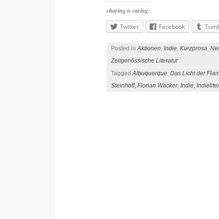
sharing is caring:
Twitter
Facebook
Tumb
Posted in
Aktionen
,
Indie
,
Kurzprosa
,
Ne
Zeitgenössische Literatur
Tagged
Albuquerque
,
Das Licht der Fla
Steinhoff
,
Florian Wacker
,
Indie
,
Indielite
Post navigation