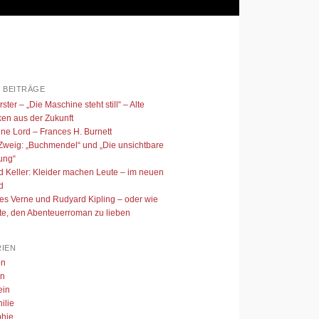
 BEITRÄGE
ster – „Die Maschine steht still“ – Alte
en aus der Zukunft
ine Lord – Frances H. Burnett
Zweig: „Buchmendel“ und „Die unsichtbare
ung“
ed Keller: Kleider machen Leute – im neuen
d
es Verne und Rudyard Kipling – oder wie
nte, den Abenteuerroman zu lieben
IEN
on
en
ein
ilie
phie