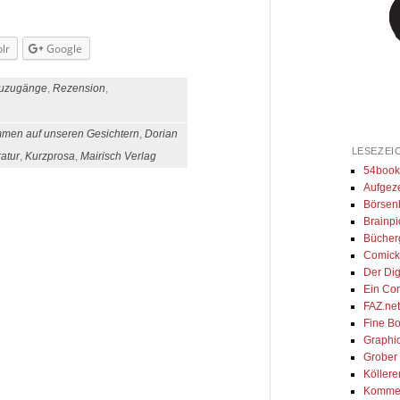
lr
Google
uzugänge
,
Rezension
,
mmen auf unseren Gesichtern
,
Dorian
LESEZEI
ratur
,
Kurzprosa
,
Mairisch Verlag
54book
Aufgeze
Börsenb
Brainpi
Bücher
Comick
Der Dig
Ein Co
FAZ.ne
Fine Bo
Graphi
Grober
Köllere
Kommen