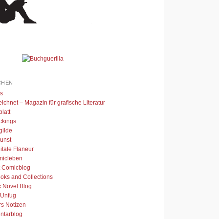
CHEN
s
ichnet – Magazin für grafische Literatur
latt
ckings
gilde
unst
itale Flaneur
micleben
t Comicblog
oks and Collections
c Novel Blog
 Unfug
rs Notizen
tarblog