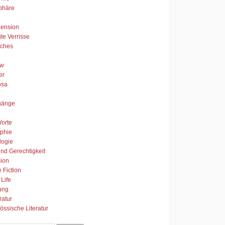
phäre
zension
te Verrisse
sches
ew
er
osa
gänge
e
orte
ophie
logie
nd Gerechtigkeit
ion
 Fiction
 Life
ung
ratur
össische Literatur