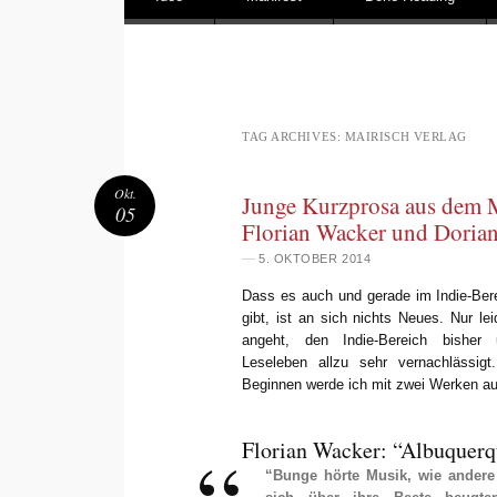
Main menu
TAG ARCHIVES:
MAIRISCH VERLAG
Okt.
Junge Kurzprosa aus dem M
05
Florian Wacker und Dorian
—
5. OKTOBER 2014
Dass es auch und gerade im Indie-Ber
gibt, ist an sich nichts Neues. Nur l
angeht, den Indie-Bereich bisher 
Leseleben allzu sehr vernachlässi
Beginnen werde ich mit zwei Werken a
Florian Wacker: “Albuquer
“Bunge hörte Musik, wie ander