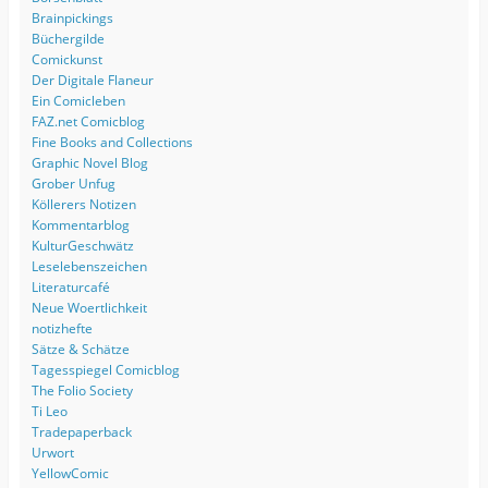
Brainpickings
Büchergilde
Comickunst
Der Digitale Flaneur
Ein Comicleben
FAZ.net Comicblog
Fine Books and Collections
Graphic Novel Blog
Grober Unfug
Köllerers Notizen
Kommentarblog
KulturGeschwätz
Leselebenszeichen
Literaturcafé
Neue Woertlichkeit
notizhefte
Sätze & Schätze
Tagesspiegel Comicblog
The Folio Society
Ti Leo
Tradepaperback
Urwort
YellowComic