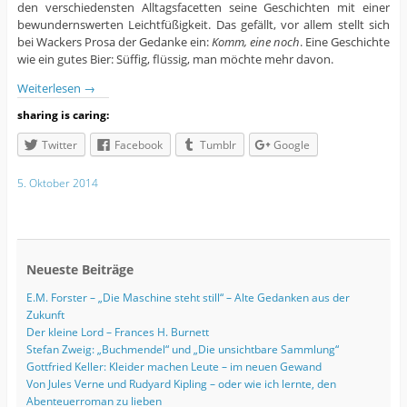
den verschiedensten Alltagsfacetten seine Geschichten mit einer
bewundernswerten Leichtfüßigkeit. Das gefällt, vor allem stellt sich
bei Wackers Prosa der Gedanke ein:
Komm, eine noch
. Eine Geschichte
wie ein gutes Bier: Süffig, flüssig, man möchte mehr davon.
Weiterlesen
→
sharing is caring:
Twitter
Facebook
Tumblr
Google
5. Oktober 2014
Neueste Beiträge
E.M. Forster – „Die Maschine steht still“ – Alte Gedanken aus der
Zukunft
Der kleine Lord – Frances H. Burnett
Stefan Zweig: „Buchmendel“ und „Die unsichtbare Sammlung“
Gottfried Keller: Kleider machen Leute – im neuen Gewand
Von Jules Verne und Rudyard Kipling – oder wie ich lernte, den
Abenteuerroman zu lieben