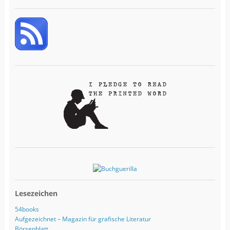
i
l
-
A
d
r
e
s
s
e
Lesezeichen
54books
Aufgezeichnet – Magazin für grafische Literatur
Börsenblatt