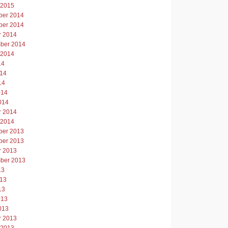
 2015
er 2014
er 2014
r 2014
ber 2014
 2014
14
014
14
014
014
r 2014
 2014
er 2013
er 2013
r 2013
ber 2013
13
013
13
013
013
r 2013
 2013