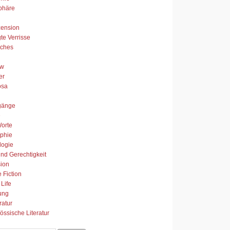
phäre
zension
te Verrisse
sches
ew
er
osa
gänge
e
orte
ophie
logie
nd Gerechtigkeit
ion
 Fiction
 Life
ung
ratur
össische Literatur