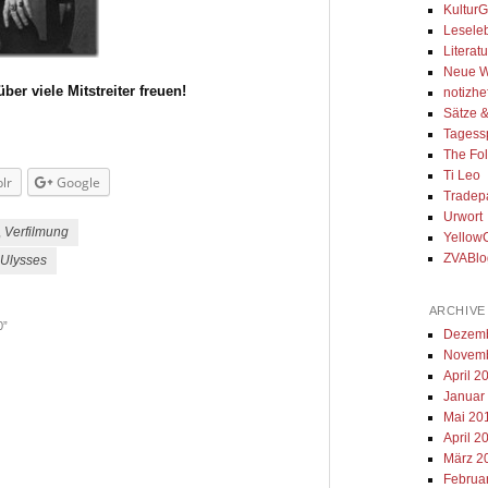
Kultur
Lesele
Literat
Neue Wo
er viele Mitstreiter freuen!
notizhe
Sätze 
Tagess
The Fol
Ti Leo
lr
Google
Tradep
Urwort
,
Verfilmung
Yellow
ZVABlo
Ulysses
ARCHIVE
0
”
Dezemb
Novemb
April 2
Januar
Mai 20
April 2
März 2
Februa