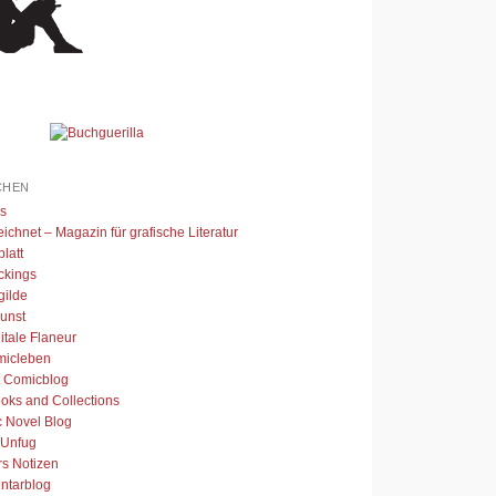
CHEN
s
ichnet – Magazin für grafische Literatur
latt
ckings
gilde
unst
itale Flaneur
micleben
t Comicblog
oks and Collections
c Novel Blog
 Unfug
rs Notizen
tarblog