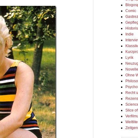
Blogos
Comic
Gastre
Gepfleg
Histori
Indie
Intervi
Klassik
Kurzpr
Lyrik
Neuzu
Novell
Ohne W
Philos
Psycho
Recht u
Rezens
Science
Slice of
Verfilm
Weltlite
Zeitgen