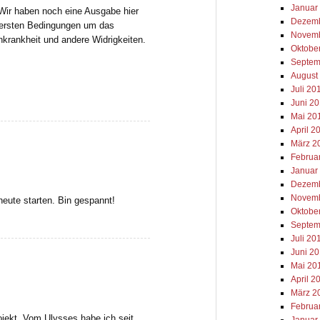
Januar
Wir haben noch eine Ausgabe hier
Dezemb
wersten Bedingungen um das
Novemb
krankheit und andere Widrigkeiten.
Oktobe
Septem
August
Juli 20
Juni 2
Mai 20
April 2
März 2
Februa
Januar
Dezemb
Novemb
heute starten. Bin gespannt!
Oktobe
Septem
Juli 20
Juni 2
Mai 20
April 2
März 2
Februa
ojekt. Vom Ulysses habe ich seit
Januar