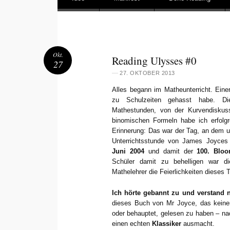
Main menu
Okt.
Reading Ulysses #0
27
—
27. OKTOBER 2013
Alles begann im Matheunterricht. Einer
zu Schulzeiten gehasst habe. Di
Mathestunden, von der Kurvendiskuss
binomischen Formeln habe ich erfolgre
Erinnerung: Das war der Tag, an dem un
Unterrichtsstunde von James Joyces
Juni 2004
und damit der
100. Blo
Schüler damit zu behelligen war d
Mathelehrer die Feierlichkeiten dieses 
Ich hörte gebannt zu und verstand ni
dieses Buch von Mr Joyce, das keiner
oder behauptet, gelesen zu haben – n
einen echten
Klassiker
ausmacht.