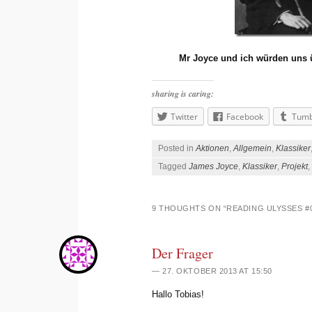
Mr Joyce und ich würden uns üb
sharing is caring:
Twitter
Facebook
Tumb
Posted in
Aktionen
,
Allgemein
,
Klassiker
Tagged
James Joyce
,
Klassiker
,
Projekt
,
9 THOUGHTS ON “
READING ULYSSES #
Der Frager
27. OKTOBER 2013 AT 15:50
Hallo Tobias!