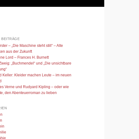
 BEITRÄGE
ster – „Die Maschine steht still“ – Alte
en aus der Zukunft
ine Lord – Frances H. Burnett
Zweig: „Buchmendel“ und „Die unsichtbare
ung“
ed Keller: Kleider machen Leute – im neuen
d
es Verne und Rudyard Kipling – oder wie
nte, den Abenteuerroman zu lieben
IEN
on
en
ein
ilie
phie