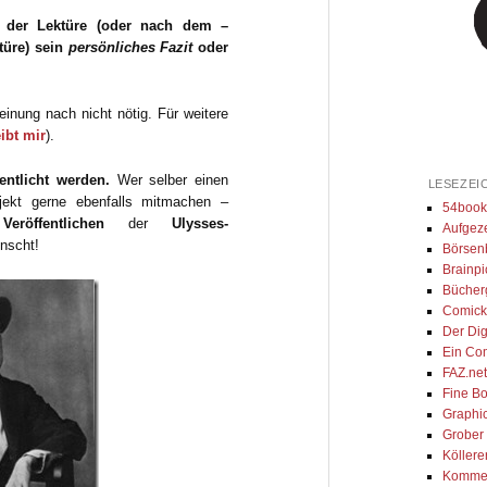
h der Lektüre (oder nach dem –
türe) sein
persönliches Fazit
oder
inung nach nicht nötig. Für weitere
ibt mir
).
entlicht werden.
Wer selber einen
LESEZEI
ojekt gerne ebenfalls mitmachen –
54book
Veröffentlichen
der
Ulysses-
Aufgeze
ünscht!
Börsenb
Brainpi
Bücher
Comick
Der Dig
Ein Co
FAZ.ne
Fine Bo
Graphi
Grober
Köllere
Kommen