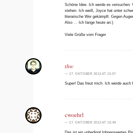
Schöne Idee. Ich werde es versuchen. 
stehen. Ich weiß, Joyce hat unter sch
literarische Wer gekämpft. Gegen Augen
Also … Ich fange heute an:)
Viele Grüße vom Frager
thw
27. OKTOBER 2013 AT 15:57
Super! Das freut mich. Ich werde auch 
cwoehrl
27. OKTOBER 2013 AT 16:49
Das ist ein unbedingt lohnenswertes Pr