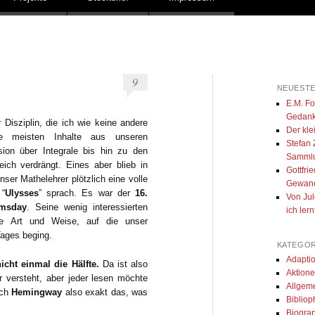
9
NEUESTE
E.M. For
Gedank
 Disziplin, die ich wie keine andere
Der kle
e meisten Inhalte aus unseren
Stefan 
ion über Integrale bis hin zu den
Samml
ich verdrängt. Eines aber blieb in
Gottfri
ser Mathelehrer plötzlich eine volle
Gewan
 “
Ulysses
” sprach. Es war der
16.
Von Jul
omsday
. Seine wenig interessierten
ich ler
ie Art und Weise, auf die unser
Tages beging.
KATEGOR
Adapti
cht einmal die Hälfte.
Da ist also
Aktion
 versteht, aber jeder lesen möchte
Allgem
ach
Hemingway
also exakt das, was
Biblioph
Biogra