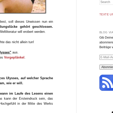
Search
TEXTE U
est, soll dieses Unwissen nun ein
ildungslücke gehört geschlossen.
ltliteratur will erobert werden.
BLOG VI
Gib Deine
e das nicht allein tun!
abonniere
Beiträge v
lysses”
aus.
E-
nes
Vorgeplänkel
.
Mail-
Adresse
ces Ulysses, auf welcher Sprache
m, wie er will.
ndwann im Laufe des Lesens einen
s kann der Ersteindruck sein, das
Hochgefühl in der Mitte des Werks