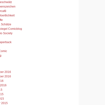
Geschwätz
benszeichen
urcafé
ertlichkeit
fte
& Schätze
piegel Comicblog
io Society
aperback
Comic
g
er 2016
er 2016
016
 2016
15
015
015
r 2015