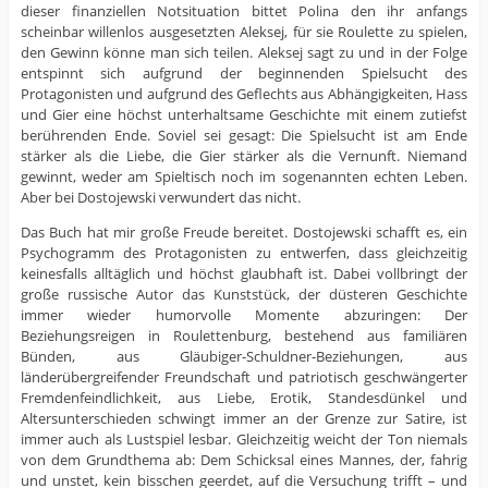
dieser finanziellen Notsituation bittet Polina den ihr anfangs
scheinbar willenlos ausgesetzten Aleksej, für sie Roulette zu spielen,
den Gewinn könne man sich teilen. Aleksej sagt zu und in der Folge
entspinnt sich aufgrund der beginnenden Spielsucht des
Protagonisten und aufgrund des Geflechts aus Abhängigkeiten, Hass
und Gier eine höchst unterhaltsame Geschichte mit einem zutiefst
berührenden Ende. Soviel sei gesagt: Die Spielsucht ist am Ende
stärker als die Liebe, die Gier stärker als die Vernunft. Niemand
gewinnt, weder am Spieltisch noch im sogenannten echten Leben.
Aber bei Dostojewski verwundert das nicht.
Das Buch hat mir große Freude bereitet. Dostojewski schafft es, ein
Psychogramm des Protagonisten zu entwerfen, dass gleichzeitig
keinesfalls alltäglich und höchst glaubhaft ist. Dabei vollbringt der
große russische Autor das Kunststück, der düsteren Geschichte
immer wieder humorvolle Momente abzuringen: Der
Beziehungsreigen in Roulettenburg, bestehend aus familiären
Bünden, aus Gläubiger-Schuldner-Beziehungen, aus
länderübergreifender Freundschaft und patriotisch geschwängerter
Fremdenfeindlichkeit, aus Liebe, Erotik, Standesdünkel und
Altersunterschieden schwingt immer an der Grenze zur Satire, ist
immer auch als Lustspiel lesbar. Gleichzeitig weicht der Ton niemals
von dem Grundthema ab: Dem Schicksal eines Mannes, der, fahrig
und unstet, kein bisschen geerdet, auf die Versuchung trifft – und