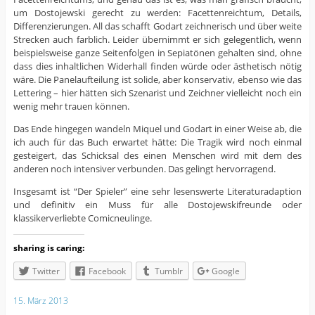
um Dostojewski gerecht zu werden: Facettenreichtum, Details,
Differenzierungen. All das schafft Godart zeichnerisch und über weite
Strecken auch farblich. Leider übernimmt er sich gelegentlich, wenn
beispielsweise ganze Seitenfolgen in Sepiatönen gehalten sind, ohne
dass dies inhaltlichen Widerhall finden würde oder ästhetisch nötig
wäre. Die Panelaufteilung ist solide, aber konservativ, ebenso wie das
Lettering – hier hätten sich Szenarist und Zeichner vielleicht noch ein
wenig mehr trauen können.
Das Ende hingegen wandeln Miquel und Godart in einer Weise ab, die
ich auch für das Buch erwartet hätte: Die Tragik wird noch einmal
gesteigert, das Schicksal des einen Menschen wird mit dem des
anderen noch intensiver verbunden. Das gelingt hervorragend.
Insgesamt ist “Der Spieler” eine sehr lesenswerte Literaturadaption
und definitiv ein Muss für alle Dostojewskifreunde oder
klassikerverliebte Comicneulinge.
sharing is caring:
Twitter
Facebook
Tumblr
Google
15. März 2013