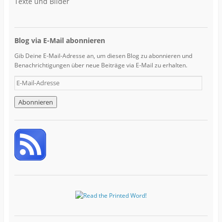
Texte und Bilder
Blog via E-Mail abonnieren
Gib Deine E-Mail-Adresse an, um diesen Blog zu abonnieren und
Benachrichtigungen über neue Beiträge via E-Mail zu erhalten.
E
-
M
a
i
l
-
A
d
r
e
s
s
e