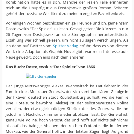
Kombination hatte es in sich. Manche der realen Fälle erinnerten
mich an die Hauptfigur aus Dostojewskis großem Roman. Seitdem
gehört der russische Weltliterat zu meinem engsten Favoritenkreis.
Vor einigen Wochen beschlossen einige Freunde und ich, gemeinsam
Dostojewskis “Der Spieler” zu lesen. Gesagt getan: Die kürzere, in nur
26 Tagen von Dostojewski an eine Stenographin herunterdiktierte
Erzählung war schnell gelesen, um nicht zu sagen verschlungen. Als
ich dann auf Twitter vom
Splitter Verlag
erfuhr, dass es von diesem
Werk eine Adaption als Graphic Novel gibt, war mein Interesse aufs
Neue geweckt. Doch eins nach dem anderen.
Das Buch: Dostojewskis “Der Spieler” von 1866
Der junge Mittzwanziger Aleksej Iwanowitsch ist Hauslehrer in der
Familie eines Moskauer Generals, der sich samt familiärem Gefolge in
der fiktiven deutschen Stadt Roulettenburg aufhält, wo die Familie
eine Hotelsuite bewohnt. Aleksej ist der selbstbewussten Polina
verfallen, der etwa gleichaltrigen Stieftochter des Generals, die ihn
jedoch mit Nachdruck immer wieder abblitzen lässt. Der General ist,
genau wie Polina, hoch verschuldet und hofft auf nichts sehnlicher
als auf das baldige Ableben der reichen Erbtante, die im fernen
Moskau, wie der General hofft, in den letzten Zügen liegt. Aufgrund