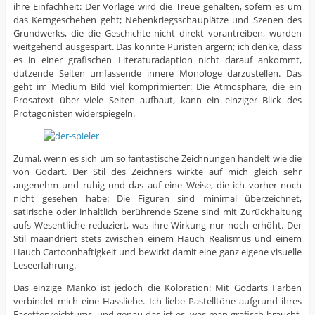
ihre Einfachheit: Der Vorlage wird die Treue gehalten, sofern es um
das Kerngeschehen geht; Nebenkriegsschauplätze und Szenen des
Grundwerks, die die Geschichte nicht direkt vorantreiben, wurden
weitgehend ausgespart. Das könnte Puristen ärgern; ich denke, dass
es in einer grafischen Literaturadaption nicht darauf ankommt,
dutzende Seiten umfassende innere Monologe darzustellen. Das
geht im Medium Bild viel komprimierter: Die Atmosphäre, die ein
Prosatext über viele Seiten aufbaut, kann ein einziger Blick des
Protagonisten widerspiegeln.
Zumal, wenn es sich um so fantastische Zeichnungen handelt wie die
von Godart. Der Stil des Zeichners wirkte auf mich gleich sehr
angenehm und ruhig und das auf eine Weise, die ich vorher noch
nicht gesehen habe: Die Figuren sind minimal überzeichnet,
satirische oder inhaltlich berührende Szene sind mit Zurückhaltung
aufs Wesentliche reduziert, was ihre Wirkung nur noch erhöht. Der
Stil mäandriert stets zwischen einem Hauch Realismus und einem
Hauch Cartoonhaftigkeit und bewirkt damit eine ganz eigene visuelle
Leseerfahrung.
Das einzige Manko ist jedoch die Koloration: Mit Godarts Farben
verbindet mich eine Hassliebe. Ich liebe Pastelltöne aufgrund ihres
Facettenreichtums, und genau das ist es, was man grafisch braucht,