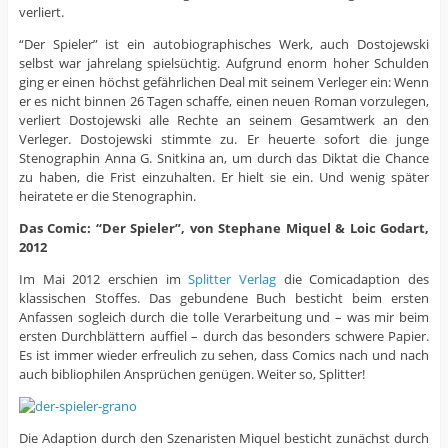
verliert.
“Der Spieler” ist ein autobiographisches Werk, auch Dostojewski
selbst war jahrelang spielsüchtig. Aufgrund enorm hoher Schulden
ging er einen höchst gefährlichen Deal mit seinem Verleger ein: Wenn
er es nicht binnen 26 Tagen schaffe, einen neuen Roman vorzulegen,
verliert Dostojewski alle Rechte an seinem Gesamtwerk an den
Verleger. Dostojewski stimmte zu. Er heuerte sofort die junge
Stenographin Anna G. Snitkina an, um durch das Diktat die Chance
zu haben, die Frist einzuhalten. Er hielt sie ein. Und wenig später
heiratete er die Stenographin.
Das Comic: “Der Spieler”, von Stephane Miquel & Loic Godart,
2012
Im Mai 2012 erschien im
Splitter Verlag
die Comicadaption des
klassischen Stoffes. Das gebundene Buch besticht beim ersten
Anfassen sogleich durch die tolle Verarbeitung und – was mir beim
ersten Durchblättern auffiel – durch das besonders schwere Papier.
Es ist immer wieder erfreulich zu sehen, dass Comics nach und nach
auch bibliophilen Ansprüchen genügen. Weiter so, Splitter!
Die Adaption durch den Szenaristen Miquel besticht zunächst durch