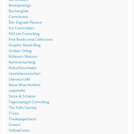
Brainpickings
Büchergilde
Comickunst
Der Digitale Flaneur
Ein Comicleben
FAZ.net Comicblog
Fine Books and Collections
Graphic Novel Blog
Grober Unfug
Köllerers Notizen
Kommentarblog
KulturGeschwätz
Leselebenszeichen
Literaturcafé
Neue Woertlichkeit
notizhefte
Sätze & Schätze
Tagesspiegel Comicblog
The Folio Society
Ti Leo
Tradepaperback
Urwort
YellowComic