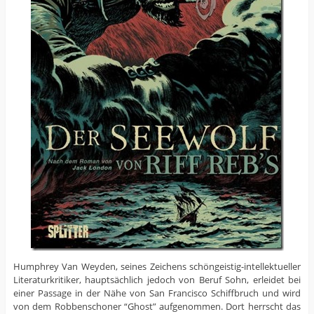
Humphrey Van Weyden, seines Zeichens schöngeistig-intellektueller
Literaturkritiker, hauptsächlich jedoch von Beruf Sohn, erleidet bei
einer Passage in der Nähe von San Francisco Schiffbruch und wird
von dem Robbenschoner “Ghost” aufgenommen. Dort herrscht das