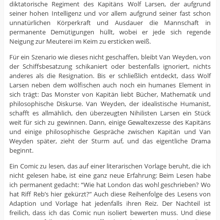
diktatorische Regiment des Kapitäns Wolf Larsen, der aufgrund
seiner hohen Intelligenz und vor allem aufgrund seiner fast schon
unnatürlichen Körperkraft und Ausdauer die Mannschaft in
permanente Demütigungen hüllt, wobei er jede sich regende
Neigung zur Meuterei im Keim zu ersticken weiß.
Für ein Szenario wie dieses nicht geschaffen, bleibt Van Weyden, von
der Schiffsbesatzung schikaniert oder bestenfalls ignoriert, nichts
anderes als die Resignation. Bis er schließlich entdeckt, dass Wolf
Larsen neben dem wölfischen auch noch ein humanes Element in
sich trägt: Das Monster von Kapitän liebt Bücher, Mathematik und
philosophische Diskurse. Van Weyden, der idealistische Humanist,
schafft es allmählich, den überzeugten Nihilisten Larsen ein Stück
weit für sich zu gewinnen. Dann, einige Gewaltexzesse des Kapitäns
und einige philosophische Gespräche zwischen Kapitän und Van
Weyden später, zieht der Sturm auf, und das eigentliche Drama
beginnt.
Ein Comic zu lesen, das auf einer literarischen Vorlage beruht, die ich
nicht gelesen habe, ist eine ganz neue Erfahrung: Beim Lesen habe
ich permanent gedacht: “Wie hat London das wohl geschrieben? Wo
hat Riff Reb’s hier gekürzt?” Auch diese Reihenfolge des Lesens von
Adaption und Vorlage hat jedenfalls ihren Reiz. Der Nachteil ist
freilich, dass ich das Comic nun isoliert bewerten muss. Und diese