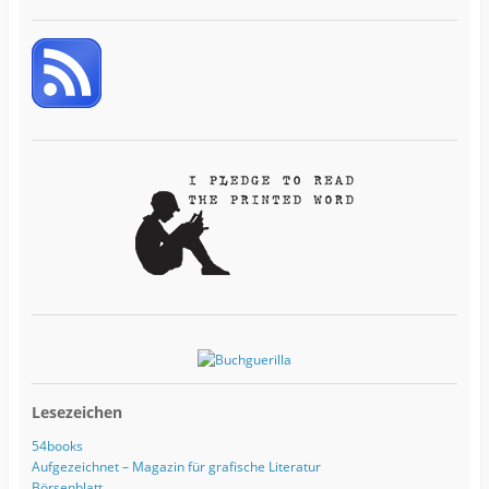
i
l
-
A
d
r
e
s
s
e
Lesezeichen
54books
Aufgezeichnet – Magazin für grafische Literatur
Börsenblatt