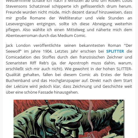
Westernfilme schalte ich nach 5 Minuten ab und um Robert Louis
Stevensons Schatzinsel schipperte ich geflissentlich drum herum.
Freunde wurden nicht müde, mich dezent darauf hinzuweisen, dass
mir große Romane der Weltliteratur und viele Stunden an
Lesevergnügen entgingen, sollte ich diese Abneigung weiterhin
pflegen. Also wählte ich einen Mittelweg und näherte mich dem
Abenteuerroman durch das Medium Comic.
Jack London veröffentlichte seinen bekanntesten Roman “Der
Seewolf” im Jahre 1904. Letztes Jahr erschien bei
SPLITTER
die
Comicadation des Stoffes durch den französischen Zeichner und
Szenaristen Riff Reb’s (ja, der Apostroph muss dahin, warum,
erschließt sich mir auch nicht). Wie gewohnt in der hohen SLITTER-
Qualität gehalten, fallen bei diesem Comic als Erstes der feste
Bucheinband und das Hochglanzpapier auf. Direkt nach dem Start
der Lektüre wird jedoch klar, dass Zeichnung und Geschichte weit
über eine schöne Fassade hinausgehen.