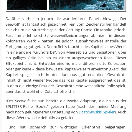
Darüber verhelfen jedoch die wunderbaren Panels hinweg: “Der
Seewolf” ist fantastisch gezeichnet, rein vom Zeichenstil her handelt
es sich um ein Musterbeispiel der Gattung Comic. Ein Manko jedoch:
Fast immer lehne ich Schwarzweißzeichnungen ab, hier – in diesem
kolorierten Werk – hätten sie jedoch ausnahmsweise anstelle der
Farbgebung gut getan. Denn: Reb’s taucht jedes Kapitel seines Werks
in eine andere “Grundfarbe”, von Meeresblau und Sepiatönen über
ein galliges Grün bis hin zu einem ausgewaschenen Rosa. Dieser
Effekt zieht nicht. Entweder eine normale, differenzierte Koloration
oder gar keine – diese bewusste, kapitelweise “Farbeintönigkeit” der
Kapitel spiegelt sich in der durchaus gut erzählten Geschichte
inhaltlich nicht wieder (wobei das rosa Kapitel ausgerechnet das ist,
in dem die einzige Frau der Geschichte eine wesentliche Rolle spielt,
aber das ist wohl eher Zufall…hoffe ich).
“Der Seewolf” ist nun bereits die zweite Adaption, die ich aus der
SPLITTER-Reihe “Books” gelesen habe (nach der meiner Meinung
nach noch gelungeneren Umsetzung von
Dostojewskis Spieler
). Auch
dieses Werk wusste definitiv zu gefallen…
…und hat sicherlich zur wichtigen Erkenntnis beigetragen: