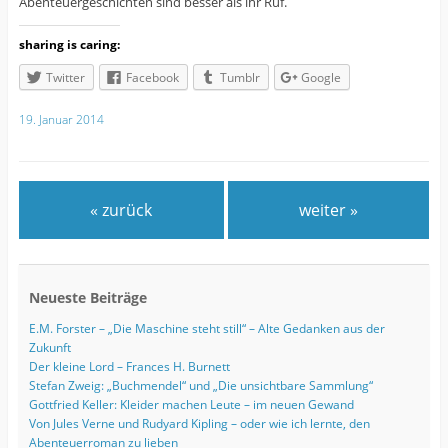
Abenteuergeschichten sind besser als ihr Ruf.
sharing is caring:
Twitter
Facebook
Tumblr
Google
19. Januar 2014
« zurück
weiter »
Neueste Beiträge
E.M. Forster – „Die Maschine steht still“ – Alte Gedanken aus der
Zukunft
Der kleine Lord – Frances H. Burnett
Stefan Zweig: „Buchmendel“ und „Die unsichtbare Sammlung“
Gottfried Keller: Kleider machen Leute – im neuen Gewand
Von Jules Verne und Rudyard Kipling – oder wie ich lernte, den
Abenteuerroman zu lieben