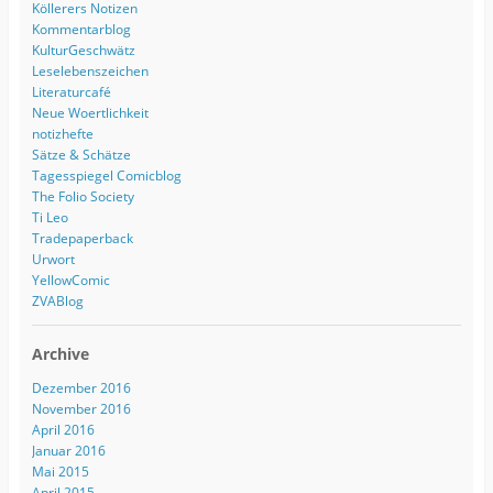
Köllerers Notizen
Kommentarblog
KulturGeschwätz
Leselebenszeichen
Literaturcafé
Neue Woertlichkeit
notizhefte
Sätze & Schätze
Tagesspiegel Comicblog
The Folio Society
Ti Leo
Tradepaperback
Urwort
YellowComic
ZVABlog
Archive
Dezember 2016
November 2016
April 2016
Januar 2016
Mai 2015
April 2015