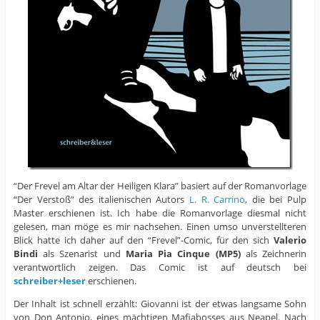
“Der Frevel am Altar der Heiligen Klara” basiert auf der Romanvorlage
“Der Verstoß” des italienischen Autors
L. R. Carrino
, die bei Pulp
Master erschienen ist. Ich habe die Romanvorlage diesmal nicht
gelesen, man möge es mir nachsehen. Einen umso unverstellteren
Blick hatte ich daher auf den “Frevel”-Comic, für den sich
Valerio
Bindi
als Szenarist und
Maria Pia Cinque (MP5)
als Zeichnerin
verantwortlich zeigen. Das Comic ist auf deutsch bei
schreiber+leser
erschienen.
Der Inhalt ist schnell erzählt: Giovanni ist der etwas langsame Sohn
von Don Antonio, eines mächtigen Mafiabosses aus Neapel. Nach