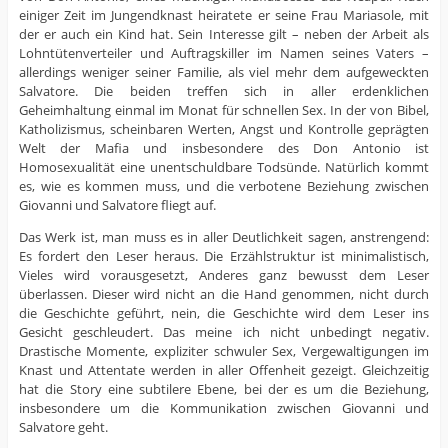
einiger Zeit im Jungendknast heiratete er seine Frau Mariasole, mit
der er auch ein Kind hat. Sein Interesse gilt – neben der Arbeit als
Lohntütenverteiler und Auftragskiller im Namen seines Vaters –
allerdings weniger seiner Familie, als viel mehr dem aufgeweckten
Salvatore. Die beiden treffen sich in aller erdenklichen
Geheimhaltung einmal im Monat für schnellen Sex. In der von Bibel,
Katholizismus, scheinbaren Werten, Angst und Kontrolle geprägten
Welt der Mafia und insbesondere des Don Antonio ist
Homosexualität eine unentschuldbare Todsünde. Natürlich kommt
es, wie es kommen muss, und die verbotene Beziehung zwischen
Giovanni und Salvatore fliegt auf.
Das Werk ist, man muss es in aller Deutlichkeit sagen, anstrengend:
Es fordert den Leser heraus. Die Erzählstruktur ist minimalistisch,
Vieles wird vorausgesetzt, Anderes ganz bewusst dem Leser
überlassen. Dieser wird nicht an die Hand genommen, nicht durch
die Geschichte geführt, nein, die Geschichte wird dem Leser ins
Gesicht geschleudert. Das meine ich nicht unbedingt negativ.
Drastische Momente, expliziter schwuler Sex, Vergewaltigungen im
Knast und Attentate werden in aller Offenheit gezeigt. Gleichzeitig
hat die Story eine subtilere Ebene, bei der es um die Beziehung,
insbesondere um die Kommunikation zwischen Giovanni und
Salvatore geht.