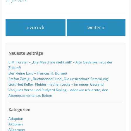
29. Juni 2013
« zurück
weiter »
Neueste Beiträge
E.M. Forster – „Die Maschine steht still“ – Alte Gedanken aus der
Zukunft
Der kleine Lord – Frances H. Burnett
Stefan Zweig: „Buchmendel“ und „Die unsichtbare Sammlung“
Gottfried Keller: Kleider machen Leute – im neuen Gewand
Von Jules Verne und Rudyard Kipling – oder wie ich lernte, den
Abenteuerroman zu lieben
Kategorien
Adaption
Aktionen
Allgemein