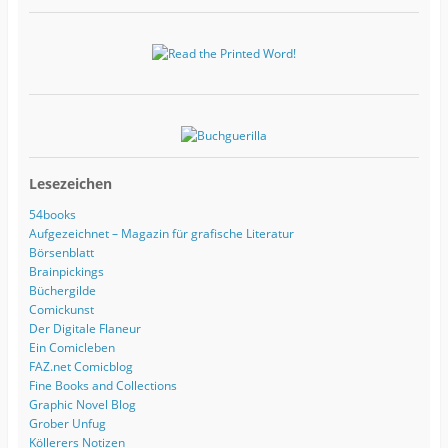
e
s
s
e
Lesezeichen
54books
Aufgezeichnet – Magazin für grafische Literatur
Börsenblatt
Brainpickings
Büchergilde
Comickunst
Der Digitale Flaneur
Ein Comicleben
FAZ.net Comicblog
Fine Books and Collections
Graphic Novel Blog
Grober Unfug
Köllerers Notizen