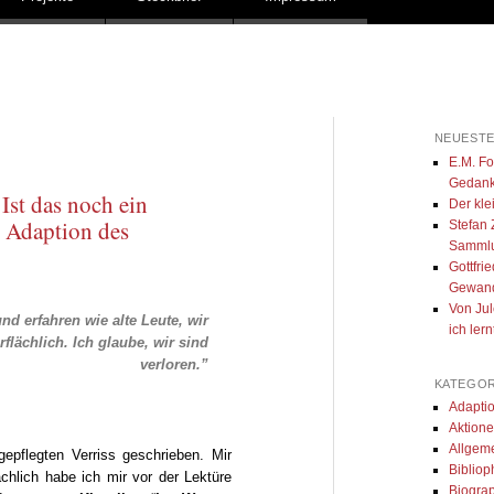
NEUESTE
E.M. For
Gedank
Ist das noch ein
Der kle
 Adaption des
Stefan 
Samml
Gottfri
Gewan
Von Jul
nd erfahren wie alte Leute, wir
ich ler
flächlich. Ich glaube, wir sind
verloren.”
KATEGOR
Adapti
Aktion
Allgem
epflegten Verriss geschrieben. Mir
Biblioph
ächlich habe ich mir vor der Lektüre
Biogra