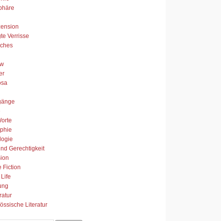
phäre
zension
te Verrisse
sches
ew
er
osa
gänge
e
orte
ophie
logie
nd Gerechtigkeit
ion
 Fiction
 Life
ung
ratur
össische Literatur