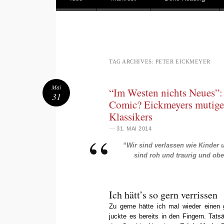
Main menu
TAG ARCHIVES:
PETER EICKMEYER
Mai
“Im Westen nichts Neues”: 
31
Comic? Eickmeyers mutige
Klassikers
—
31. MAI 2014
“Wir sind verlassen wie Kinder u
sind roh und traurig und ober
Ich hätt’s so gern verrissen
Zu gerne hätte ich mal wieder einen g
juckte es bereits in den Fingern. Tats