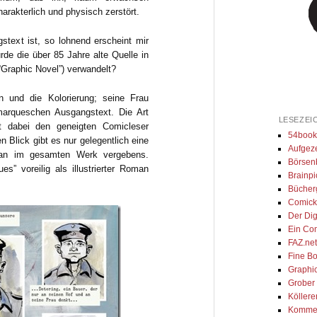
arakterlich und physisch zerstört.
stext ist, so lohnend erscheint mir
rde die über 85 Jahre alte Quelle in
“Graphic Novel”) verwandelt?
n und die Kolorierung; seine Frau
marqueschen Ausgangstext. Die Art
LESEZEI
t dabei den geneigten Comicleser
54book
 Blick gibt es nur gelegentlich eine
Aufgeze
 man im gesamten Werk vergebens.
Börsenb
” voreilig als illustrierter Roman
Brainpi
Bücher
Comick
Der Dig
Ein Co
FAZ.ne
Fine Bo
Graphi
Grober
Köllere
Kommen