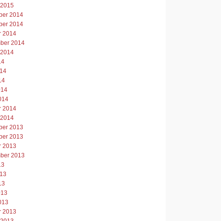
 2015
er 2014
er 2014
r 2014
ber 2014
 2014
14
014
14
014
014
r 2014
 2014
er 2013
er 2013
r 2013
ber 2013
13
013
13
013
013
r 2013
 2013