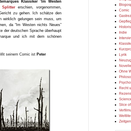
Remarques
Klassiker
“
Im Westen
Blogos
i
Splitter
erschien, vorgenommen,
Comic
Gericht zu gehen. Ich schätze den
Gastre
on wirklich gelungen sein muss, um
Gepfleg
nen, da “Im Westen nichts Neues”
Histori
xte der deutschen Sprache überhaupt
Indie
emarque und ich mit dem schönen
Intervi
Klassik
Kurzpr
 Mit seinem Comic ist
Peter
Lyrik
Neuzu
Novell
Ohne W
Philos
Psycho
Recht u
Rezens
Science
Slice of
Verfilm
Weltlite
Zeitgen