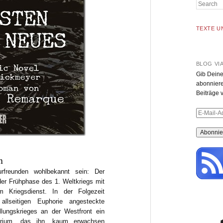
Search
TEXTE U
BLOG VI
Gib Deine
abonniere
Beiträge v
E-
Mail-
Adresse
n
urfreunden wohlbekannt sein: Der
der Frühphase des 1. Weltkriegs mit
m Kriegsdienst. In der Folgezeit
allseitigen Euphorie angesteckte
lungskrieges an der Westfront ein
tyrium, das ihn, kaum erwachsen