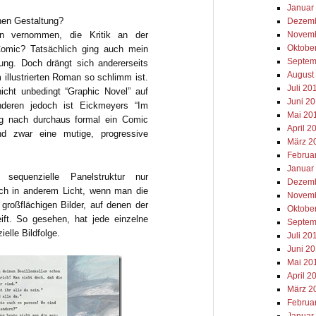
Januar
chen Gestaltung?
Dezemb
n vernommen, die Kritik an der
Novemb
Oktobe
omic? Tatsächlich ging auch mein
Septem
ung. Doch drängt sich andererseits
August
illustrierten Roman so schlimm ist.
Juli 20
icht unbedingt “Graphic Novel” auf
Juni 2
eren jedoch ist Eickmeyers “Im
Mai 20
g nach durchaus formal ein Comic
April 2
d zwar eine mutige, progressive
März 2
Februa
Januar
 sequenzielle Panelstruktur nur
Dezemb
och in anderem Licht, wenn man die
Novemb
großflächigen Bilder, auf denen der
Oktobe
ift. So gesehen, hat jede einzelne
Septem
elle Bildfolge.
Juli 20
Juni 2
Mai 20
April 2
März 2
Februa
Januar