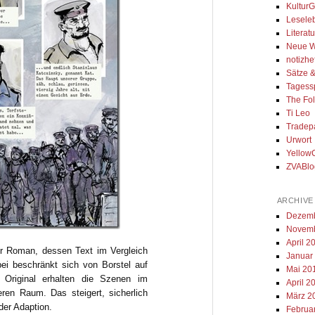
Kultur
Lesele
Literat
Neue Wo
notizhe
Sätze 
Tagess
The Fol
Ti Leo
Tradep
Urwort
Yellow
ZVABlo
ARCHIVE
Dezemb
Novemb
April 2
ter Roman, dessen Text im Vergleich
Januar
ei beschränkt sich von Borstel auf
Mai 20
 Original erhalten die Szenen im
April 2
ren Raum. Das steigert, sicherlich
März 2
der Adaption.
Februa