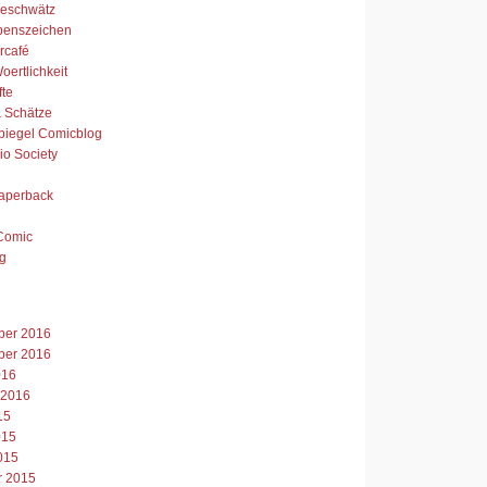
Geschwätz
benszeichen
urcafé
ertlichkeit
fte
& Schätze
piegel Comicblog
io Society
aperback
Comic
g
er 2016
er 2016
016
 2016
15
015
015
r 2015