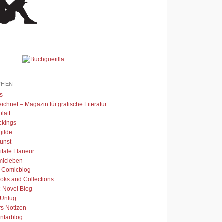
CHEN
s
ichnet – Magazin für grafische Literatur
latt
ckings
gilde
unst
itale Flaneur
micleben
t Comicblog
oks and Collections
c Novel Blog
 Unfug
rs Notizen
tarblog