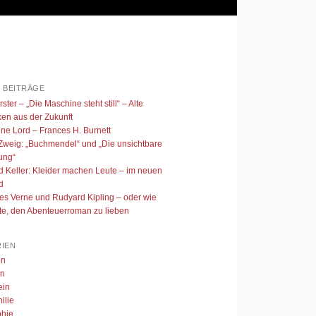
 BEITRÄGE
ster – „Die Maschine steht still“ – Alte
en aus der Zukunft
ine Lord – Frances H. Burnett
Zweig: „Buchmendel“ und „Die unsichtbare
ung“
ed Keller: Kleider machen Leute – im neuen
d
es Verne und Rudyard Kipling – oder wie
nte, den Abenteuerroman zu lieben
IEN
on
en
ein
ilie
phie