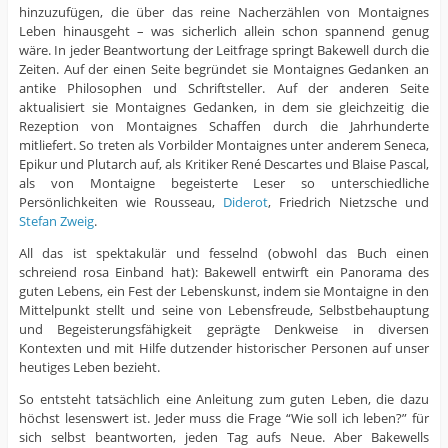
hinzuzufügen, die über das reine Nacherzählen von Montaignes
Leben hinausgeht – was sicherlich allein schon spannend genug
wäre. In jeder Beantwortung der Leitfrage springt Bakewell durch die
Zeiten. Auf der einen Seite begründet sie Montaignes Gedanken an
antike Philosophen und Schriftsteller. Auf der anderen Seite
aktualisiert sie Montaignes Gedanken, in dem sie gleichzeitig die
Rezeption von Montaignes Schaffen durch die Jahrhunderte
mitliefert. So treten als Vorbilder Montaignes unter anderem Seneca,
Epikur und Plutarch auf, als Kritiker René Descartes und Blaise Pascal,
als von Montaigne begeisterte Leser so unterschiedliche
Persönlichkeiten wie Rousseau,
Diderot
, Friedrich Nietzsche und
Stefan Zweig
.
All das ist spektakulär und fesselnd (obwohl das Buch einen
schreiend rosa Einband hat): Bakewell entwirft ein Panorama des
guten Lebens, ein Fest der Lebenskunst, indem sie Montaigne in den
Mittelpunkt stellt und seine von Lebensfreude, Selbstbehauptung
und Begeisterungsfähigkeit geprägte Denkweise in diversen
Kontexten und mit Hilfe dutzender historischer Personen auf unser
heutiges Leben bezieht.
So entsteht tatsächlich eine Anleitung zum guten Leben, die dazu
höchst lesenswert ist. Jeder muss die Frage “Wie soll ich leben?” für
sich selbst beantworten, jeden Tag aufs Neue. Aber Bakewells