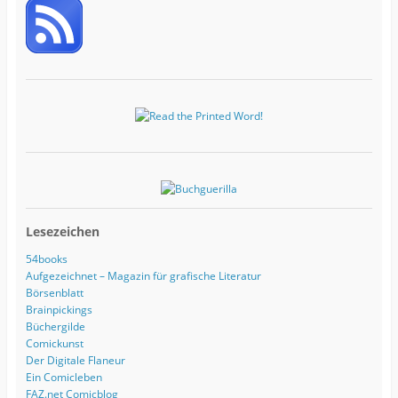
-
A
d
r
e
s
s
e
Lesezeichen
54books
Aufgezeichnet – Magazin für grafische Literatur
Börsenblatt
Brainpickings
Büchergilde
Comickunst
Der Digitale Flaneur
Ein Comicleben
FAZ.net Comicblog