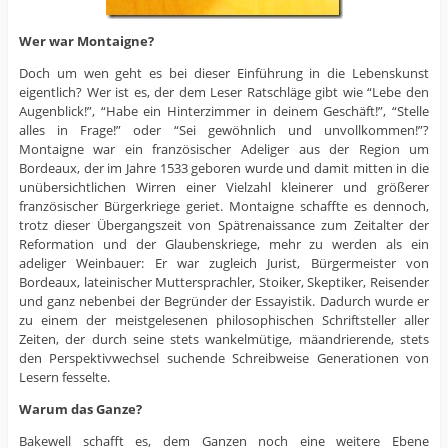
Wer war Montaigne?
Doch um wen geht es bei dieser Einführung in die Lebenskunst
eigentlich? Wer ist es, der dem Leser Ratschläge gibt wie “Lebe den
Augenblick!”, “Habe ein Hinterzimmer in deinem Geschäft!”, “Stelle
alles in Frage!” oder “Sei gewöhnlich und unvollkommen!”?
Montaigne war ein französischer Adeliger aus der Region um
Bordeaux, der im Jahre 1533 geboren wurde und damit mitten in die
unübersichtlichen Wirren einer Vielzahl kleinerer und größerer
französischer Bürgerkriege geriet. Montaigne schaffte es dennoch,
trotz dieser Übergangszeit von Spätrenaissance zum Zeitalter der
Reformation und der Glaubenskriege, mehr zu werden als ein
adeliger Weinbauer: Er war zugleich Jurist, Bürgermeister von
Bordeaux, lateinischer Muttersprachler, Stoiker, Skeptiker, Reisender
und ganz nebenbei der Begründer der Essayistik. Dadurch wurde er
zu einem der meistgelesenen philosophischen Schriftsteller aller
Zeiten, der durch seine stets wankelmütige, mäandrierende, stets
den Perspektivwechsel suchende Schreibweise Generationen von
Lesern fesselte.
Warum das Ganze?
Bakewell schafft es, dem Ganzen noch eine weitere Ebene