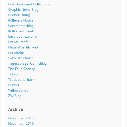
Fine Books and Collections
Graphic Novel Blog
Grober Unfug
Köllerers Notizen
Kommentarblog
KulturGeschwätz
Leselebenszeichen
Literaturcafé
Neue Woertlichkeit
notizhefte
Sätze & Schätze
Tagesspiegel Comicblog
The Folio Society
Ti Leo
Tradepaperback
Urwort
YellowComic
ZVABlog
Archive
Dezember 2016
November 2016