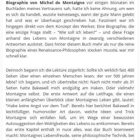
Biographie von Michel de Montaigne
vor einigen Monaten im
Buchladen meines Vertrauens sah, hatte ich keine Ahnung, um wen
es sich da handelt, wusste keineswegs, wann der gute Mann gelebt
hat und was er überhaupt geschrieben hat. Fasziniert war ich
hingegen direkt von dem Konzept des Werkes: Eine Biographie, die
eine einzige Frage stellt – “Wie soll ich leben?” – und diese Frage
anhand des Lebens von Montaigne in zwanzig verschiedenen
Antworten auslotet. Dass hinter diesem Buch mehr als nur die reine
Biographie eines Renaissance-Philosophen stecken musste, war mir
schnell klar.
Dennoch begann ich die Lektüre zögerlich: Sollte ich wirklich fast 400
Seiten über einen einzelnen Menschen lesen, der vor 500 Jahren
lebte? Ich begann, und ich übertreibe nicht: Nach nicht mehr als 31
Seiten hatte Bakewell mich endgültig am Haken. Oder vielmehr
Montaigne selbst. Die erste Antwort auf die Leitfrage, die einen
kleinen anfänglichen Überblick über Montaignes Leben gibt, lautet:
“Habe keine Angst vor dem Tod”. Bereits hier berichtet Bakewell in
leichtfüßiger, humorvoller Art davon, welche Ideen und Trick
Montaigne sich einfallen ließ, um im Wege einer bewussten
Autosuggestion den Widrigkeiten des Lebens zu entkommen. Bereits
das erste Kapitel enthält in nuce alles, was das Buch lesenswert
macht: Montaignes Lebensfreude, seine philosophische Technik, bei