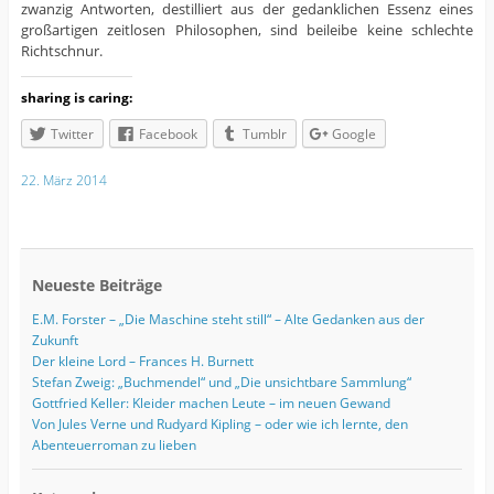
zwanzig Antworten, destilliert aus der gedanklichen Essenz eines
großartigen zeitlosen Philosophen, sind beileibe keine schlechte
Richtschnur.
sharing is caring:
Twitter
Facebook
Tumblr
Google
22. März 2014
Neueste Beiträge
E.M. Forster – „Die Maschine steht still“ – Alte Gedanken aus der
Zukunft
Der kleine Lord – Frances H. Burnett
Stefan Zweig: „Buchmendel“ und „Die unsichtbare Sammlung“
Gottfried Keller: Kleider machen Leute – im neuen Gewand
Von Jules Verne und Rudyard Kipling – oder wie ich lernte, den
Abenteuerroman zu lieben